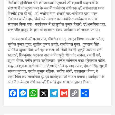
डिलीवरी सुनिश्चित होने की जानकारी प्राचार्य डाॅ. श्राबनी चक्रवर्ती के
संरक्षण में एवं मुख्य वक्ता के रूप में कार्यक्रम संयोजक डाॅ. सरोजबाला श्याग
विश्नोई द्वारा दी गई। डाॅ. नसीमा बेगम अंसारी सह-संयोजक द्वारा भारत
निर्वाचन आयोग द्वारा किये गये नवाचार पर आयोजित कार्यक्रम का मंच
संचालन किया गया। कार्यक्रम में डाॅ.सुशील कुमार तिवारी, डाॅ.अरूणिमा दत्ता,
शरणजीत कुजूर के द्वारा भी व्याख्यान देकर कार्यक्रम को सफल बनाया।
कार्यक्रम में डाॅ. प्रभा राज, भीमसेन भगत, अनुपा तिग्गा, कमलेश पटेल,
सुनील कुमार गुप्ता, सुशील कुमार छात्रे, रामनिवास गुप्ता, पुष्पराज सिंह,
अभिषेक कुमार सिंह, थनेन्द्र कश्यप, डाॅ. रिंकी तिवारी, सुश्री अल्पना रानी
खलखो, शिवकुमार, प्रकाश दास मानिकपुरी, शिवानंद साकेत, रामजी गर्ग,
शुभम गोयल, मनीष कुमार श्रीवास्तव, सुनीत जाँनसन बाड़ा, प्रेमलाल पटेल,
बाबूलाल शुक्ला, श्रीमती मीना त्रिपाठी, भोले प्रसाद रजक, हेमन्त सिंह, सुश्री
साधना बुनकर, प्रदीप कुमार मलिक, सतीश सोनी, पारसनाथ तिग्गा, ने
सहभागिता कर लाभान्वित हुए एवं कार्यक्रम को सफल बनाया। कार्यक्रम के
अंत में कार्यक्रम संयोजक डाॅ. विश्नोई द्वारा धन्यवाद ज्ञापन किया।
F
M
W
X
T
G
C
S
a
es
h
el
m
o
h
ce
se
at
e
ail
py
ar