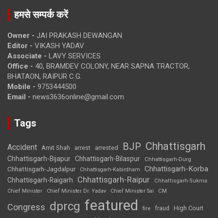
हमसे सम्पर्क करें
Owner -
JAI PRAKASH DEWANGAN
Editor -
VIKASH YADAV
Associate -
LAVY SERVICES
Office -
40, BRAMDEV COLONY, NEAR SAPNA TRACTOR,
BHATAON, RAIPUR C.G.
Mobile -
9753444500
Email -
news3636online@gmail.com
Tags
Chhattisgarh
BJP
Accident
Amit Shah
arrested
arrest
Chhattisgarh-Bijapur
Chhattisgarh-Bilaspur
Chhattisgarh-Durg
Chhattisgarh-Korba
Chhattisgarh-Jagdalpur
Chhattisgarh-Kabirdham
Chhattisgarh-Raipur
Chhattisgarh-Raigarh
Chhattisgarh-Sukma
CM
Chief Minister
Chief Minister Dr. Yadav
Chief Minister Sai
featured
dprcg
Congress
High Court
fire
fraud