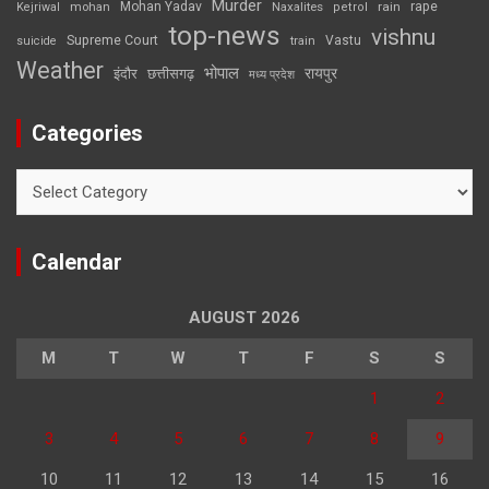
Murder
rape
Mohan Yadav
Naxalites
rain
Kejriwal
mohan
petrol
top-news
vishnu
Supreme Court
Vastu
suicide
train
Weather
भोपाल
रायपुर
इंदौर
छत्तीसगढ़
मध्य प्रदेश
Categories
Categories
Calendar
AUGUST 2026
M
T
W
T
F
S
S
1
2
3
4
5
6
7
8
9
10
11
12
13
14
15
16