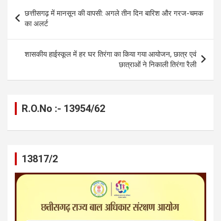
b
n
s
gr
Li
e
Post
छत्तीसगढ़ में मानसून की वापसी: अगले तीन दिन बारिश और गरज-चमक
o
g
A
a
n
navigation
का अलर्ट
o
er
p
m
k
k
p
शासकीय हाईस्कूल में हर घर तिरंगा का किया गया आयोजन, छात्र एवं
छात्राओं ने निकाली तिरंगा रैली
R.O.No :- 13954/62
13817/2