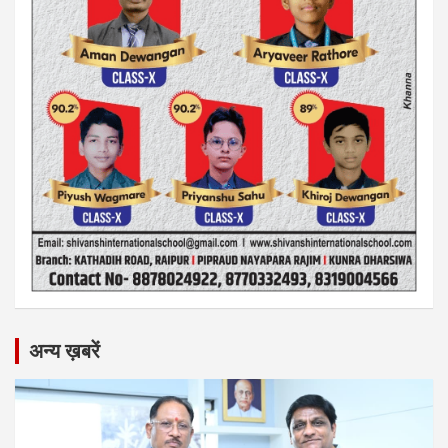
अन्य ख़बरें