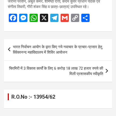
जरीना परवीन, अबुल कमर, शर्मिष्ठा दत्ता, कदम कुंवर प्रधान पाठक एवं
संगीता तिवारी, गौरी शंकर सिंह व छात्र-छात्राएं उपस्थित रहे।
F
M
W
X
T
G
C
S
a
es
h
el
m
o
h
ce
se
at
e
ail
py
ar
b
n
s
gr
Li
e
Post
भारत निर्वाचन आयोग के द्वारा किए गये नवाचार के प्रचार-प्रसार हेतु
o
g
A
a
n
navigation
विवेकानन्द महाविद्यालय में शिविर आयोजन
o
er
p
m
k
k
p
चिरमिरी में 3 विकास कार्यों के लिए 6 करोड़ 18 लाख 72 हजार रुपये की
मिली प्रशासकीय स्वीकृति
R.O.No :- 13954/62