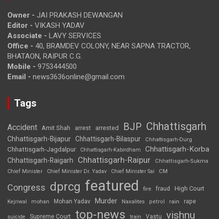
Owner -
JAI PRAKASH DEWANGAN
Editor -
VIKASH YADAV
Associate -
LAVY SERVICES
Office -
40, BRAMDEV COLONY, NEAR SAPNA TRACTOR,
BHATAON, RAIPUR C.G.
Mobile -
9753444500
Email -
news3636online@gmail.com
Tags
Chhattisgarh
BJP
Accident
Amit Shah
arrested
arrest
Chhattisgarh-Bijapur
Chhattisgarh-Bilaspur
Chhattisgarh-Durg
Chhattisgarh-Korba
Chhattisgarh-Jagdalpur
Chhattisgarh-Kabirdham
Chhattisgarh-Raipur
Chhattisgarh-Raigarh
Chhattisgarh-Sukma
CM
Chief Minister
Chief Minister Dr. Yadav
Chief Minister Sai
featured
dprcg
Congress
High Court
fire
fraud
Murder
rape
Mohan Yadav
Naxalites
rain
Kejriwal
mohan
petrol
top-news
vishnu
Supreme Court
Vastu
suicide
train