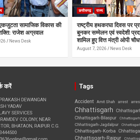
्य
छत्तीसगढ़
राज्य
कजुटता सामाजिक विकास की
राष्ट्रीय हथकरघा दिवस पर प्र
क्ति: राजेश अग्रवाल
बुनकर सम्मेलन एवं स्वदेशी प्रदर्
शामिल हुए वित्त मंत्री ओपी चौध
026
News Desk
August 7, 2026
News Desk
क करें
Tags
 PRAKASH DEWANGAN
Accident
Amit Shah
arre
arrest
SH YADAV
Chhattisgarh
Chhattisgar
LAVY SERVICES
Chhattisgarh-Bilaspur
Chhattisgar
BRAMDEV COLONY, NEAR
Chhattisgarh-Jagdalpur
Chhattisga
OR, BHATAON, RAIPUR C.G.
Chhattisgarh-Korba
Chhattisga
3444500
Chhattisgarh-Raipur
3636online@gmail.com
Chhattis