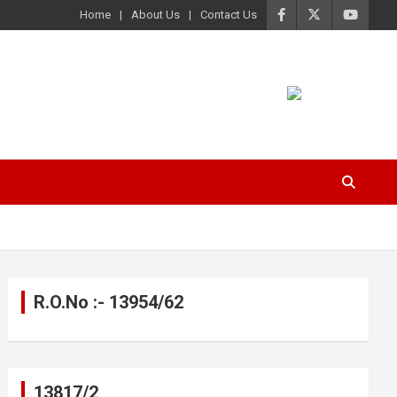
Home
About Us
Contact Us
R.O.No :- 13954/62
13817/2