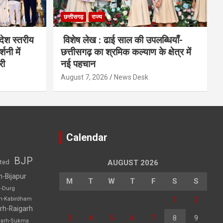
छत्तीसगढ़
राज्य
देश स्तरीय
विशेष लेख : ढाई साल की उपलब्धियाँ-
शनी में
छत्तीसगढ़ का श्रमिक कल्याण के क्षेत्र में
री
नई पहचान
August 7, 2026
News Desk
Calendar
BJP
sted
AUGUST 2026
h-Bijapur
M
T
W
T
F
S
S
h-Durg
1
2
rh-Kabirdham
rh-Raigarh
3
4
5
6
7
8
9
garh-Sukma