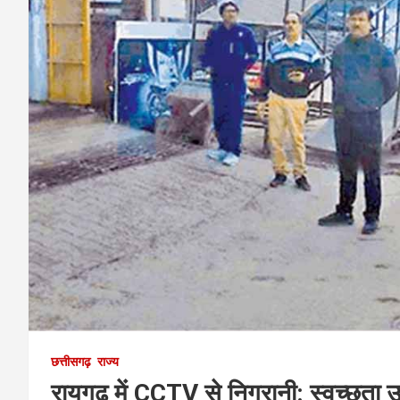
छत्तीसगढ़
राज्य
रायगढ़ में CCTV से निगरानी: स्वच्छता उल