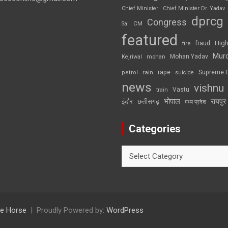
Chief Minister
Chief Minister Dr. Yadav
dprcg
Congress
CM
Sai
featured
High
fire
fraud
Mur
Mohan Yadav
Kejriwal
mohan
rape
Supreme 
rain
petrol
suicide
news
vishnu
Vastu
train
भोपाल
रायपुर
इंदौर
छत्तीसगढ़
मध्य प्रदेश
Categories
Categories
e Horse
Proudly Powered by:
WordPress