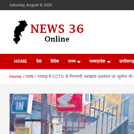
Skip
Saturday, August 8, 2026
to
content
Voice of 36garh
News 36
HOME
देश
विदेश
राज्य
मध्यप्रदेश
छत्तीसगढ़
Home
राज्य
रायगढ़ में CCTV से निगरानी: स्वच्छता उल्लंघन पर जुर्माना भी 