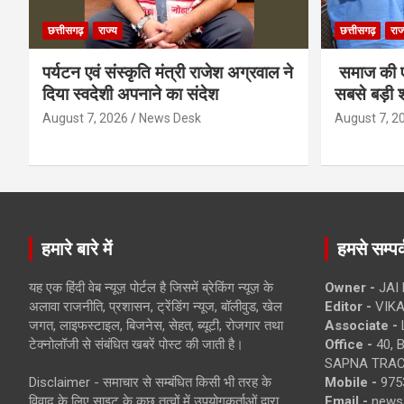
छत्तीसगढ़
राज्य
छत्तीसगढ़
राज
पर्यटन एवं संस्कृति मंत्री राजेश अग्रवाल ने
समाज की ए
दिया स्वदेशी अपनाने का संदेश
सबसे बड़ी श
August 7, 2026
News Desk
August 7, 2
हमारे बारे में
हमसे सम्पर्
यह एक हिंदी वेब न्यूज़ पोर्टल है जिसमें ब्रेकिंग न्यूज़ के
Owner -
JAI
अलावा राजनीति, प्रशासन, ट्रेंडिंग न्यूज, बॉलीवुड, खेल
Editor -
VIKA
जगत, लाइफस्टाइल, बिजनेस, सेहत, ब्यूटी, रोजगार तथा
Associate -
टेक्नोलॉजी से संबंधित खबरें पोस्ट की जाती है।
Office -
40, 
SAPNA TRACT
Disclaimer - समाचार से सम्बंधित किसी भी तरह के
Mobile -
975
विवाद के लिए साइट के कुछ तत्वों में उपयोगकर्ताओं द्वारा
Email -
news