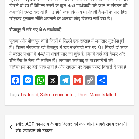
पिछले दो वर्ष में विभिन्न स्तरों के कुल 450 माओवादी मारे जाने ने संगठन की
कमजोरी स्पष्ट कर दी है। उन्होंने कहा कि अब माओवादी कैडरों के पास हिंसा
छोड़कर पुनर्वास नीति अपनाने के अलावा कोई विकल्प नहीं बचा है।
बीजापुर में मारे गए थे 6 माओवादी
सुकमा और बीजापुर दोनों जिलों में पिछले एक सप्ताह में लगातार मुठभेड़ हुई
हैं। पिछले मंगलवार को बीजापुर में छह माओवादी मारे गए थे। पिछले दो साल
में बस्तर संभाग में 447 माओवादी मारे जा चुके हैं, जिनमें कई बड़े कैडर और
शीर्ष रैंक के नेता भी शामिल हैं। लगातार कार्रवाई से माओवादियों की
गतिविधियों पर बड़ी रोक लगी है और संगठन पर दबाव स्पष्ट दिखाई दे रहा है।
F
M
W
X
T
G
C
S
a
es
h
el
m
o
h
Tags:
featured
,
Sukma encounter
,
Three Maoists killed
ce
se
at
e
ail
py
ar
b
n
s
gr
Li
e
o
g
A
a
n
Post
इंदौर: ACP कार्यालय के पास बिल्डर की कार चोरी, भागते समय रहवासी
o
er
p
m
k
navigation
संघ उपाध्यक्ष को टक्कर