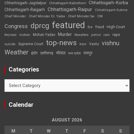
Chhattisgarh-Korba
Chhattisgarh-Jagdalpur
Chhattisgarh-Kabirdham
Chhattisgarh-Raipur
Chhattisgarh-Raigarh
Chhattisgarh-Sukma
CM
Chief Minister
Chief Minister Dr. Yadav
Chief Minister Sai
featured
dprcg
Congress
High Court
fire
fraud
Murder
rape
Mohan Yadav
Naxalites
rain
Kejriwal
mohan
petrol
top-news
vishnu
Supreme Court
Vastu
suicide
train
Weather
भोपाल
रायपुर
इंदौर
छत्तीसगढ़
मध्य प्रदेश
Categories
Categories
Calendar
AUGUST 2026
M
T
W
T
F
S
S