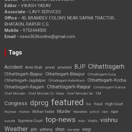
Editor -
VIKASH YADAV
Associate -
LAVY SERVICES
Office -
40, BRAMDEV COLONY, NEAR SAPNA TRACTOR,
BHATAON, RAIPUR C.G.
Mobile -
9753444500
Email -
news3636online@gmail.com
Tags
Chhattisgarh
BJP
Accident
Amit Shah
arrested
arrest
Chhattisgarh-Bijapur
Chhattisgarh-Bilaspur
Chhattisgarh-Durg
Chhattisgarh-Korba
Chhattisgarh-Jagdalpur
Chhattisgarh-Kabirdham
Chhattisgarh-Raipur
Chhattisgarh-Raigarh
Chhattisgarh-Sukma
CM
Chief Minister
Chief Minister Dr. Yadav
Chief Minister Sai
featured
dprcg
Congress
High Court
fire
fraud
Murder
rape
Mohan Yadav
Naxalites
rain
Kejriwal
mohan
petrol
top-news
vishnu
Supreme Court
Vastu
suicide
train
Weather
भोपाल
रायपुर
इंदौर
छत्तीसगढ़
मध्य प्रदेश