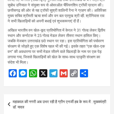
सुबोध उनियाल ने संयुक्त रूप से ओवरऑल चैंपियनशिप ट्रॉफी प्रदान की।
छत्तीसगढ़ की ओर से यह ट्रॉफी सुश्री शालिनी रैना ने ग्रहण की। अतिरिक्त
मुख्य सचिव श्रीमती ऋचा शर्मा और वन बल प्रमुख श्री व्ही. श्रीनिवास राव
ने सभी खिलाड़ियों को अपनी बधाई एवं शुभकामनाएं दी हैं।
अखिल भारतीय वन खेल-कूद प्रतियोगिता में केरल ने 31 गोल्ड लेकर द्वितीय
स्थान और कर्नाटक ने 25 गोल्ड मेडल लेकर तीसरा स्थान हासिल किए।
जबकि मेजबान उत्तराखंड छठे स्थान पर रहा। इस प्रतियोगिता को पर्यावरण
संरक्षण से जोड़ते हुए एक विशेष पहल भी की गई। इसके तहत “एक खेल-एक
वन” की अवधारणा पर सभी मेडल जीतने वाले खिलाड़ी के नाम पर एक पेड़
लगाया गया, जिससे खिलाड़ियों को खेल के साथ-साथ प्रकृति संरक्षण का
संदेश भी मिला।
F
M
W
X
T
G
C
S
a
es
h
el
m
o
h
ce
se
at
e
ail
py
ar
b
n
s
gr
Li
e
Post
महाकाल की नगरी अब उभर रही है ग्रीन एनर्जी हब के रूप में : मुख्यमंत्री
o
g
A
a
n
navigation
डॉ. यादव
o
er
p
m
k