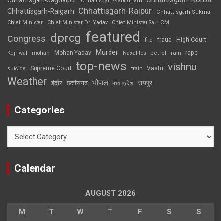
Chhattisgarh-Korba
Chhattisgarh-Jagdalpur
Chhattisgarh-Kabirdham
Chhattisgarh-Raipur
Chhattisgarh-Raigarh
Chhattisgarh-Sukma
CM
Chief Minister
Chief Minister Dr. Yadav
Chief Minister Sai
featured
dprcg
Congress
High Court
fire
fraud
Murder
rape
Mohan Yadav
Naxalites
rain
Kejriwal
mohan
petrol
top-news
vishnu
Supreme Court
Vastu
suicide
train
Weather
भोपाल
रायपुर
इंदौर
छत्तीसगढ़
मध्य प्रदेश
Categories
Categories
Calendar
AUGUST 2026
M
T
W
T
F
S
S