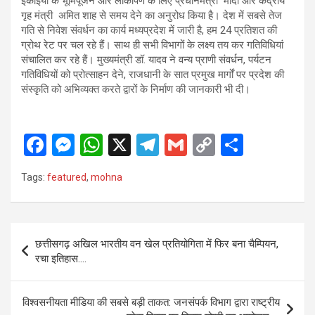
इकाइयों के भूमिपूजन और लोकार्पण के लिए प्रधानमंत्री मोदी और केंद्रीय
गृह मंत्री अमित शाह से समय देने का अनुरोध किया है। देश में सबसे तेज
गति से निवेश संवर्धन का कार्य मध्यप्रदेश में जारी है, हम 24 प्रतिशत की
ग्रोथ रेट पर चल रहे हैं। साथ ही सभी विभागों के लक्ष्य तय कर गतिविधियां
संचालित कर रहे हैं। मुख्यमंत्री डॉ. यादव ने वन्य प्राणी संवर्धन, पर्यटन
गतिविधियों को प्रोत्साहन देने, राजधानी के सात प्रमुख मार्गों पर प्रदेश की
संस्कृति को अभिव्यक्त करते द्वारों के निर्माण की जानकारी भी दी।
F
M
W
X
T
G
C
S
a
es
h
el
m
o
h
Tags:
featured
,
mohna
ce
se
at
e
ail
py
ar
b
n
s
gr
Li
e
o
g
A
a
n
Post
छत्तीसगढ़ अखिल भारतीय वन खेल प्रतियोगिता में फिर बना चैम्पियन,
o
er
p
m
k
navigation
रचा इतिहास….
k
p
विश्वसनीयता मीडिया की सबसे बड़ी ताकत: जनसंपर्क विभाग द्वारा राष्ट्रीय