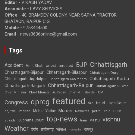
Editor -
VIKASH YADAV
Associate -
LAVY SERVICES
Office -
40, BRAMDEV COLONY, NEAR SAPNA TRACTOR,
BHATAON, RAIPUR C.G.
Mobile -
9753444500
Email -
news3636online@gmail.com
Tags
Chhattisgarh
BJP
Accident
Amit Shah
arrested
arrest
Chhattisgarh-Bijapur
Chhattisgarh-Bilaspur
Chhattisgarh-Durg
Chhattisgarh-Korba
Chhattisgarh-Jagdalpur
Chhattisgarh-Kabirdham
Chhattisgarh-Raipur
Chhattisgarh-Raigarh
Chhattisgarh-Sukma
CM
Chief Minister
Chief Minister Dr. Yadav
Chief Minister Sai
featured
dprcg
Congress
High Court
fire
fraud
Murder
rape
Mohan Yadav
Naxalites
rain
Kejriwal
mohan
petrol
top-news
vishnu
Supreme Court
Vastu
suicide
train
Weather
भोपाल
रायपुर
इंदौर
छत्तीसगढ़
मध्य प्रदेश