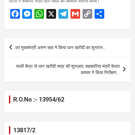
पटेल ने कैबिनेट मंत्री श्री यादव का आत्मीय स्वागत किया।
F
M
W
X
T
G
C
S
a
es
h
el
m
o
h
ce
se
at
e
ail
py
ar
b
n
s
gr
Li
e
Post
उप मुख्यमंत्री अरुण साव ने किया धान खरीदी का शुभारंभ…
o
g
A
a
n
navigation
o
er
p
m
k
पल्ली केंद्र से धान खरीदी सत्र की शुरुआत, सहकारिता मंत्री केदार
k
p
कश्यप ने किया निरीक्षण….
R.O.No :- 13954/62
13817/2