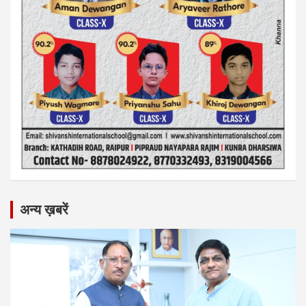
अन्य ख़बरें