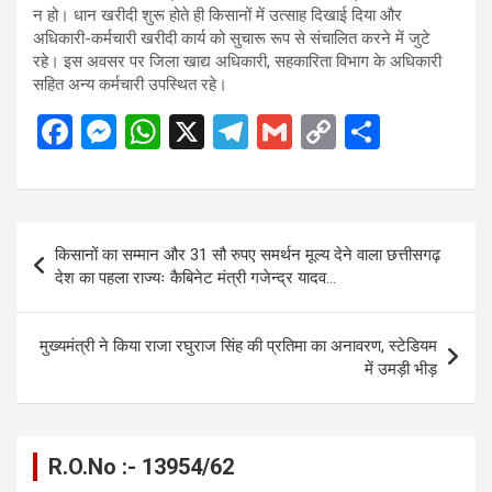
न हो। धान खरीदी शुरू होते ही किसानों में उत्साह दिखाई दिया और
अधिकारी-कर्मचारी खरीदी कार्य को सुचारू रूप से संचालित करने में जुटे
रहे। इस अवसर पर जिला खाद्य अधिकारी, सहकारिता विभाग के अधिकारी
सहित अन्य कर्मचारी उपस्थित रहे।
F
M
W
X
T
G
C
S
a
es
h
el
m
o
h
ce
se
at
e
ail
py
ar
b
n
s
gr
Li
e
Post
किसानों का सम्मान और 31 सौ रुपए समर्थन मूल्य देने वाला छत्तीसगढ़
o
g
A
a
n
navigation
देश का पहला राज्यः कैबिनेट मंत्री गजेन्द्र यादव…
o
er
p
m
k
k
p
मुख्यमंत्री ने किया राजा रघुराज सिंह की प्रतिमा का अनावरण, स्टेडियम
में उमड़ी भीड़
R.O.No :- 13954/62