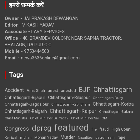
हमसे सम्पर्क करें
Owner -
JAI PRAKASH DEWANGAN
Editor -
VIKASH YADAV
Associate -
LAVY SERVICES
Office -
40, BRAMDEV COLONY, NEAR SAPNA TRACTOR,
BHATAON, RAIPUR C.G.
Mobile -
9753444500
Email -
news3636online@gmail.com
Tags
Chhattisgarh
BJP
Accident
Amit Shah
arrested
arrest
Chhattisgarh-Bijapur
Chhattisgarh-Bilaspur
Chhattisgarh-Durg
Chhattisgarh-Korba
Chhattisgarh-Jagdalpur
Chhattisgarh-Kabirdham
Chhattisgarh-Raipur
Chhattisgarh-Raigarh
Chhattisgarh-Sukma
CM
Chief Minister
Chief Minister Dr. Yadav
Chief Minister Sai
featured
dprcg
Congress
High Court
fire
fraud
Murder
rape
Mohan Yadav
Naxalites
rain
Kejriwal
mohan
petrol