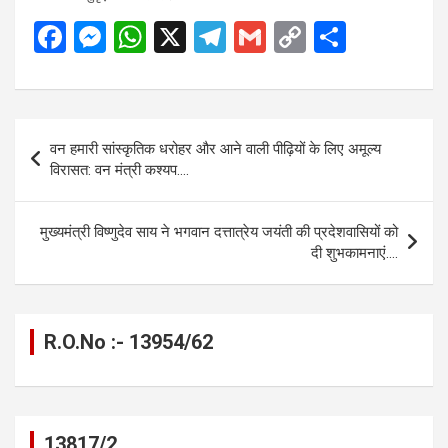
F
M
W
X
T
G
C
S
a
es
h
el
m
o
h
ce
se
at
e
ail
py
ar
b
n
s
gr
Li
e
Post
वन हमारी सांस्कृतिक धरोहर और आने वाली पीढ़ियों के लिए अमूल्य
o
g
A
a
n
navigation
विरासत: वन मंत्री कश्यप….
o
er
p
m
k
k
p
मुख्यमंत्री विष्णुदेव साय ने भगवान दत्तात्रेय जयंती की प्रदेशवासियों को
दी शुभकामनाएं….
R.O.No :- 13954/62
13817/2