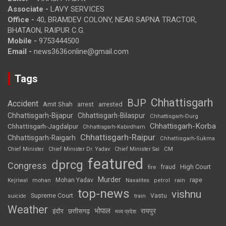
Associate -
LAVY SERVICES
Office -
40, BRAMDEV COLONY, NEAR SAPNA TRACTOR,
BHATAON, RAIPUR C.G.
Mobile -
9753444500
Email -
news3636online@gmail.com
Tags
Chhattisgarh
BJP
Accident
Amit Shah
arrested
arrest
Chhattisgarh-Bijapur
Chhattisgarh-Bilaspur
Chhattisgarh-Durg
Chhattisgarh-Korba
Chhattisgarh-Jagdalpur
Chhattisgarh-Kabirdham
Chhattisgarh-Raipur
Chhattisgarh-Raigarh
Chhattisgarh-Sukma
CM
Chief Minister
Chief Minister Dr. Yadav
Chief Minister Sai
featured
dprcg
Congress
High Court
fire
fraud
Murder
rape
Mohan Yadav
Naxalites
rain
Kejriwal
mohan
petrol
top-news
vishnu
Supreme Court
Vastu
suicide
train
Weather
भोपाल
रायपुर
इंदौर
छत्तीसगढ़
मध्य प्रदेश