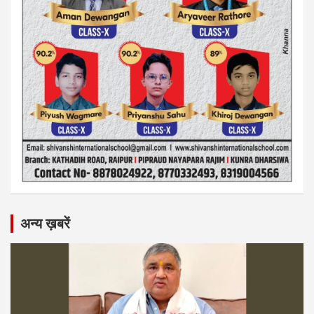
अन्य ख़बरें