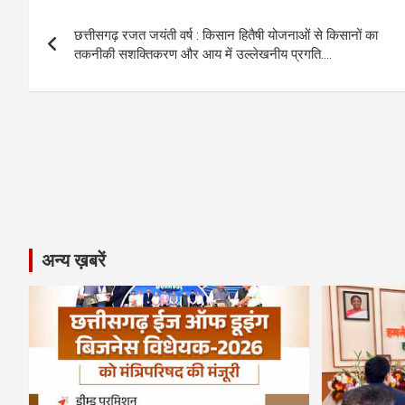
b
n
s
gr
Li
e
Post
o
g
A
a
n
छत्तीसगढ़ रजत जयंती वर्ष : किसान हितैषी योजनाओं से किसानों का
navigation
o
er
p
m
k
तकनीकी सशक्तिकरण और आय में उल्लेखनीय प्रगति….
k
p
अन्य ख़बरें