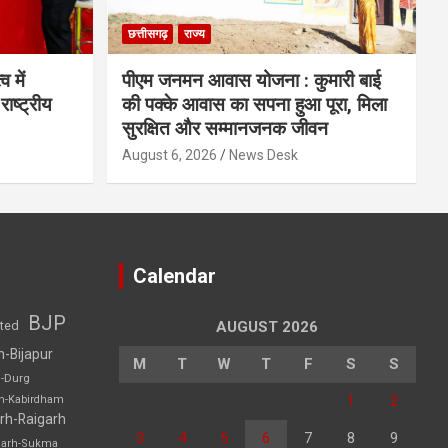
छत्तीसगढ़
राज्य
व में
पीएम जनमन आवास योजना : कुमारी बाई
राष्ट्रीय
की पक्के आवास का सपना हुआ पूरा, मिला
सुरक्षित और सम्मानजनक जीवन
August 6, 2026
News Desk
Calendar
BJP
sted
AUGUST 2026
h-Bijapur
M
T
W
T
F
S
S
h-Durg
1
2
rh-Kabirdham
rh-Raigarh
3
4
5
6
7
8
9
garh-Sukma