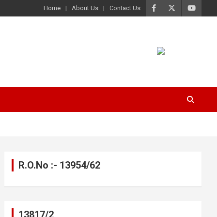
Home
About Us
Contact Us
R.O.No :- 13954/62
13817/2