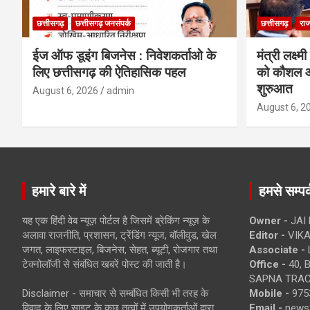
छत्तीसगढ़
छत्तीसगढ़ जनसंपर्क
छत्तीसगढ़
राज
ईज ऑफ डूइंग बिजनेस : निवेशकर्ताओ के
मंत्री लक्ष्
लिए छत्तीसगढ़ की ऐतिहासिक पहल
को कौशल औ
शुरुआत
August 6, 2026
admin
August 6, 2
हमारे बारे में
हमसे सम्पर्
यह एक हिंदी वेब न्यूज़ पोर्टल है जिसमें ब्रेकिंग न्यूज़ के
Owner -
JAI
अलावा राजनीति, प्रशासन, ट्रेंडिंग न्यूज, बॉलीवुड, खेल
Editor -
VIKA
जगत, लाइफस्टाइल, बिजनेस, सेहत, ब्यूटी, रोजगार तथा
Associate -
टेक्नोलॉजी से संबंधित खबरें पोस्ट की जाती है।
Office -
40, 
SAPNA TRACT
Disclaimer - समाचार से सम्बंधित किसी भी तरह के
Mobile -
975
विवाद के लिए साइट के कुछ तत्वों में उपयोगकर्ताओं द्वारा
Email -
news