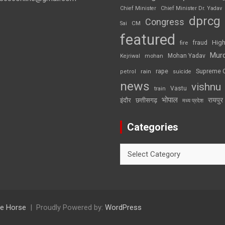
Chief Minister
Chief Minister Dr. Yadav
dprcg
Congress
CM
Sai
featured
High
fire
fraud
Mur
Mohan Yadav
Kejriwal
mohan
rape
Supreme 
rain
petrol
suicide
news
vishnu
Vastu
train
भोपाल
रायपुर
इंदौर
छत्तीसगढ़
मध्य प्रदेश
Categories
Categories
e Horse
Proudly Powered by:
WordPress