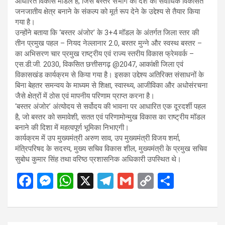
आधारित विकास मॉडल है, जिसे बस्तर संभाग को देश का सर्वाधिक विकसित
जनजातीय क्षेत्र बनाने के संकल्प को मूर्त रूप देने के उद्देश्य से तैयार किया
गया है।
उन्होंने बताया कि ‘बस्तर अंजोर’ के 3+4 मॉडल के अंतर्गत जिला स्तर की
तीन प्रमुख पहल – नियद नेल्लानार 2.0, बस्तर मुन्ने और स्वस्थ बस्तर –
का अभिसरण चार प्रमुख राष्ट्रीय एवं राज्य स्तरीय विकास फ्रेमवर्क –
एस.डी.जी. 2030, विकसित छत्तीसगढ़ @2047, आकांक्षी जिला एवं
विकासखंड कार्यक्रम से किया गया है। इसका उद्देश्य अतिरिक्त संसाधनों के
बिना बेहतर समन्वय के माध्यम से शिक्षा, स्वास्थ्य, आजीविका और अधोसंरचना
जैसे क्षेत्रों में ठोस एवं मापनीय परिणाम प्राप्त करना है।
‘बस्तर अंजोर’ अंत्योदय से सर्वोदय की भावना पर आधारित एक दूरदर्शी पहल
है, जो बस्तर को समावेशी, सतत एवं परिणामोन्मुख विकास का राष्ट्रीय मॉडल
बनाने की दिशा में महत्वपूर्ण भूमिका निभाएगी।
कार्यक्रम में उप मुख्यमंत्री अरुण साव, उप मुख्यमंत्री विजय शर्मा,
मंत्रिपरिषद के सदस्य, मुख्य सचिव विकास शील, मुख्यमंत्री के प्रमुख सचिव
सुबोध कुमार सिंह तथा वरिष्ठ प्रशासनिक अधिकारी उपस्थित थे।
F
M
W
X
T
G
C
S
a
es
h
el
m
o
h
ce
se
at
e
ail
py
ar