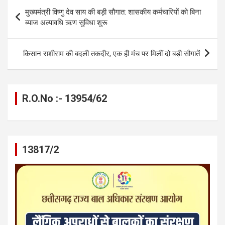
b
n
s
gr
Li
e
Post
मुख्यमंत्री विष्णु देव साय की बड़ी सौगात: शासकीय कर्मचारियों को बिना
o
g
A
a
n
navigation
ब्याज अल्पावधि ऋण सुविधा शुरू
o
er
p
m
k
k
p
किसान राशीराम की बदली तकदीर, एक ही मंच पर मिलीं दो बड़ी सौगातें
R.O.No :- 13954/62
13817/2