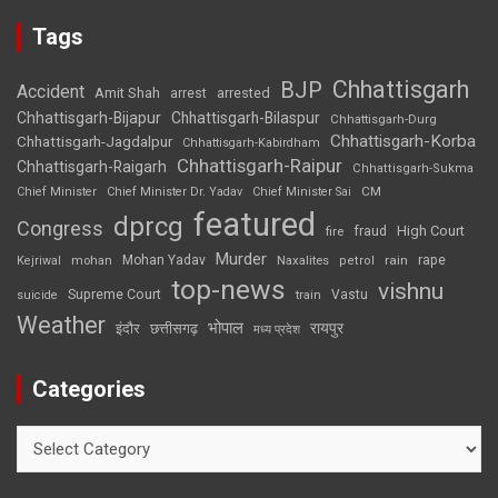
Tags
Chhattisgarh
BJP
Accident
Amit Shah
arrested
arrest
Chhattisgarh-Bijapur
Chhattisgarh-Bilaspur
Chhattisgarh-Durg
Chhattisgarh-Korba
Chhattisgarh-Jagdalpur
Chhattisgarh-Kabirdham
Chhattisgarh-Raipur
Chhattisgarh-Raigarh
Chhattisgarh-Sukma
CM
Chief Minister
Chief Minister Dr. Yadav
Chief Minister Sai
featured
dprcg
Congress
High Court
fire
fraud
Murder
rape
Mohan Yadav
Naxalites
rain
Kejriwal
mohan
petrol
top-news
vishnu
Supreme Court
Vastu
suicide
train
Weather
भोपाल
रायपुर
इंदौर
छत्तीसगढ़
मध्य प्रदेश
Categories
Categories