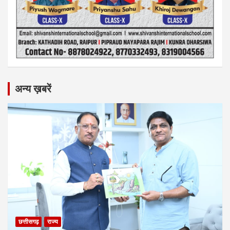
अन्य ख़बरें
छत्तीसगढ़
राज्य