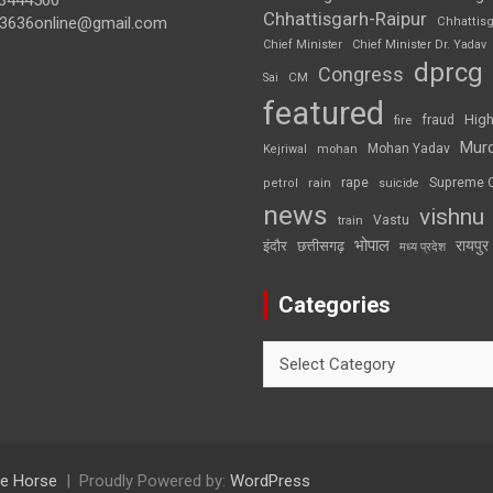
3444500
Chhattisgarh-Raipur
3636online@gmail.com
Chhattis
Chief Minister
Chief Minister Dr. Yadav
dprcg
Congress
CM
Sai
featured
High
fire
fraud
Mur
Mohan Yadav
Kejriwal
mohan
rape
Supreme 
rain
petrol
suicide
news
vishnu
Vastu
train
भोपाल
रायपुर
इंदौर
छत्तीसगढ़
मध्य प्रदेश
Categories
Categories
e Horse
Proudly Powered by:
WordPress