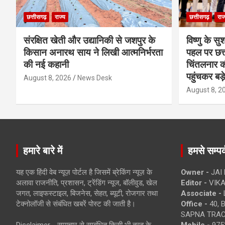
छत्तीसगढ़
राज्य
छत्तीसगढ़
राज
संरक्षित खेती और उद्यानिकी से जशपुर के
विष्णु के सु
किसान अनारथ साय ने लिखी आत्मनिर्भरता
पहल पर छत्त
की नई कहानी
चिंतलनार की 
पहुंचकर बड़
August 8, 2026
News Desk
August 8, 2
हमारे बारे में
हमसे सम्पर्
यह एक हिंदी वेब न्यूज़ पोर्टल है जिसमें ब्रेकिंग न्यूज़ के
Owner -
JAI
अलावा राजनीति, प्रशासन, ट्रेंडिंग न्यूज, बॉलीवुड, खेल
Editor -
VIKA
जगत, लाइफस्टाइल, बिजनेस, सेहत, ब्यूटी, रोजगार तथा
Associate -
टेक्नोलॉजी से संबंधित खबरें पोस्ट की जाती है।
Office -
40, 
SAPNA TRACT