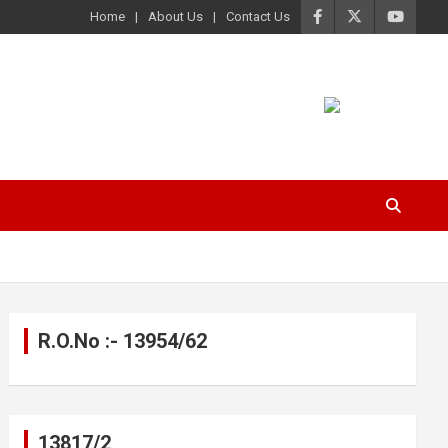
Home
About Us
Contact Us
R.O.No :- 13954/62
13817/2