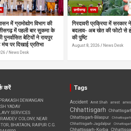
्य
छत्तीसगढ़
राज्य
शासन में ग्रामोद्योग विभाग की
गिरदावरी प्रक्रिया में सरकार ने
ीसगढ़ में पहली बार सुकमा के
बदलाव- अब खेत की फोटो से 
पुनर्वासित बेटियों ने रायपुर
की पुष्टि
े मंच पर दिखाई प्रतिभा
August 8, 2026
News Desk
026
News Desk
क करें
Tags
 PRAKASH DEWANGAN
Accident
Amit Shah
arre
arrest
SH YADAV
Chhattisgarh
Chhattisgar
LAVY SERVICES
Chhattisgarh-Bilaspur
Chhattisgar
BRAMDEV COLONY, NEAR
Chhattisgarh-Jagdalpur
Chhattisga
OR, BHATAON, RAIPUR C.G.
Chhattisgarh-Korba
Chhattisga