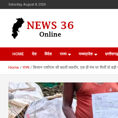
Skip
Saturday, August 8, 2026
to
content
Voice of 36garh
News 36
HOME
देश
विदेश
राज्य
मध्यप्रदेश
छत्तीसगढ़
Home
राज्य
किसान राशीराम की बदली तकदीर, एक ही मंच पर मिलीं दो बड़ी स