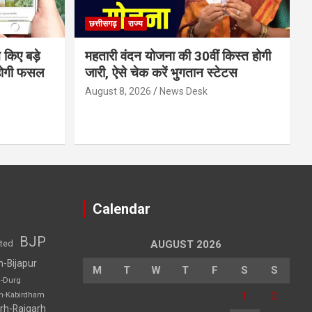
छत्तीसगढ़
राज्य
 किए बड़े
महतारी वंदन योजना की 30वीं किस्त होगी
होगी फसल
जारी, ऐसे चेक करें भुगतान स्टेटस
August 8, 2026
News Desk
Calendar
BJP
sted
AUGUST 2026
h-Bijapur
M
T
W
T
F
S
S
h-Durg
1
2
rh-Kabirdham
rh-Raigarh