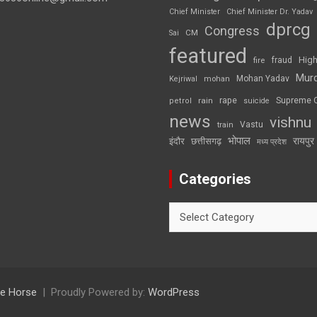
Chief Minister
Chief Minister Dr. Yadav
dprcg
Congress
CM
Sai
featured
High
fire
fraud
Mur
Mohan Yadav
Kejriwal
mohan
rape
Supreme 
rain
petrol
suicide
news
vishnu
Vastu
train
भोपाल
रायपुर
इंदौर
छत्तीसगढ़
मध्य प्रदेश
Categories
Categories
e Horse
Proudly Powered by:
WordPress