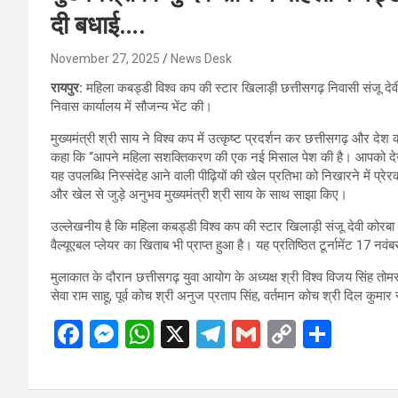
दी बधाई….
November 27, 2025
News Desk
रायपुर:
महिला कबड्डी विश्व कप की स्टार खिलाड़ी छत्तीसगढ़ निवासी संजू देवी
निवास कार्यालय में सौजन्य भेंट की।
मुख्यमंत्री श्री साय ने विश्व कप में उत्कृष्ट प्रदर्शन कर छत्तीसगढ़ और देश
कहा कि “आपने महिला सशक्तिकरण की एक नई मिसाल पेश की है। आपको देखक
यह उपलब्धि निस्संदेह आने वाली पीढ़ियों की खेल प्रतिभा को निखारने में प्रे
और खेल से जुड़े अनुभव मुख्यमंत्री श्री साय के साथ साझा किए।
उल्लेखनीय है कि महिला कबड्डी विश्व कप की स्टार खिलाड़ी संजू देवी कोरबा ज
वैल्यूएबल प्लेयर का खिताब भी प्राप्त हुआ है। यह प्रतिष्ठित टूर्नामेंट 17 
मुलाकात के दौरान छत्तीसगढ़ युवा आयोग के अध्यक्ष श्री विश्व विजय सिंह तोमर
सेवा राम साहू, पूर्व कोच श्री अनुज प्रताप सिंह, वर्तमान कोच श्री दिल कुम
F
M
W
X
T
G
C
S
a
es
h
el
m
o
h
ce
se
at
e
ail
py
ar