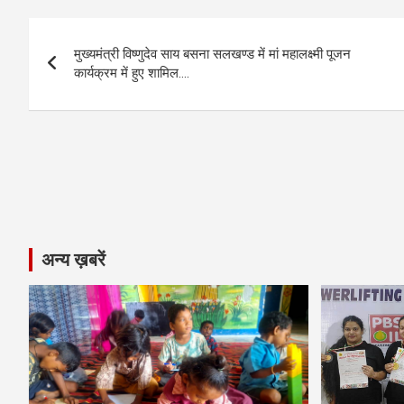
b
n
s
gr
Li
e
Post
o
g
A
a
n
मुख्यमंत्री विष्णुदेव साय बसना सलखण्ड में मां महालक्ष्मी पूजन
navigation
o
er
p
m
k
कार्यक्रम में हुए शामिल….
k
p
अन्य ख़बरें