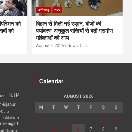
छत्तीसगढ़
राज्य
र्पोरेशन को
बिहान से मिली नई उड़ान, बीजों की
ावों को
पर्यावरण-अनुकूल राखियों से बढ़ी ग्रामीण
महिलाओं की आय
August 6, 2026
News Desk
Calendar
BJP
sted
AUGUST 2026
h-Bijapur
M
T
W
T
F
S
S
h-Durg
1
2
rh-Kabirdham
rh-Raigarh
3
4
5
6
7
8
9
garh-Sukma