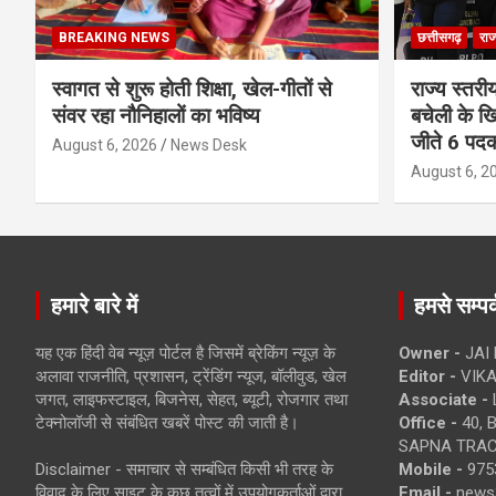
BREAKING NEWS
छत्तीसगढ़
राज
स्वागत से शुरू होती शिक्षा, खेल-गीतों से
राज्य स्तरीय
संवर रहा नौनिहालों का भविष्य
बचेली के खि
जीते 6 पद
August 6, 2026
News Desk
August 6, 2
हमारे बारे में
हमसे सम्पर्
यह एक हिंदी वेब न्यूज़ पोर्टल है जिसमें ब्रेकिंग न्यूज़ के
Owner -
JAI
अलावा राजनीति, प्रशासन, ट्रेंडिंग न्यूज, बॉलीवुड, खेल
Editor -
VIKA
जगत, लाइफस्टाइल, बिजनेस, सेहत, ब्यूटी, रोजगार तथा
Associate -
टेक्नोलॉजी से संबंधित खबरें पोस्ट की जाती है।
Office -
40, 
SAPNA TRACT
Disclaimer - समाचार से सम्बंधित किसी भी तरह के
Mobile -
975
विवाद के लिए साइट के कुछ तत्वों में उपयोगकर्ताओं द्वारा
Email -
news