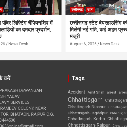
्य
छत्तीसगढ़
राज्य
 पॉवर लिफ्टिंग चैंपियनशिप में
छत्तीसगढ़ स्टेट वेयरहाउसिंग कॉ
लाड़ियों का दमदार प्रदर्शन,
मिलेगी नई गति, कई अहम प्रस्त
क
मंजूरी
026
News Desk
August 6, 2026
News Desk
क करें
Tags
 PRAKASH DEWANGAN
Accident
Amit Shah
arre
arrest
SH YADAV
Chhattisgarh
Chhattisgar
LAVY SERVICES
Chhattisgarh-Bilaspur
Chhattisgar
BRAMDEV COLONY, NEAR
Chhattisgarh-Jagdalpur
Chhattisga
OR, BHATAON, RAIPUR C.G.
Chhattisgarh-Korba
Chhattisga
3444500
Chhattisgarh-Raipur
3636online@gmail.com
Chhattis