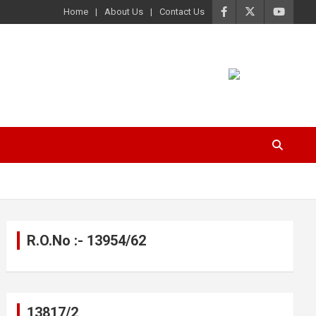
Home
About Us
Contact Us
R.O.No :- 13954/62
13817/2