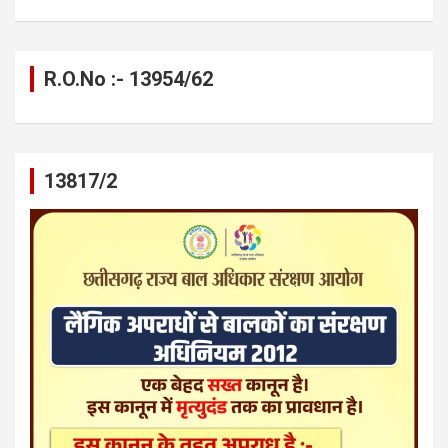
R.O.No :- 13954/62
13817/2