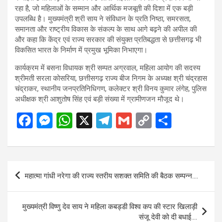
रहा है, जो महिलाओं के सम्मान और आर्थिक मजबूती की दिशा में एक बड़ी
उपलब्धि है। मुख्यमंत्री श्री साय ने संविधान के प्रति निष्ठा, समरसता,
समानता और राष्ट्रीय विकास के संकल्प के साथ आगे बढ़ने की अपील की
और कहा कि केंद्र एवं राज्य सरकार की संयुक्त प्रतिबद्धता से छत्तीसगढ़ भी
विकसित भारत के निर्माण में प्रमुख भूमिका निभाएगा।
कार्यक्रम में बसना विधायक श्री सम्पत अग्रवाल, महिला आयोग की सदस्य
श्रीमती सरला कोसरिया, छत्तीसगढ़ राज्य बीज निगम के अध्यक्ष श्री चंद्रहास
चंद्राकर, स्थानीय जनप्रतिनिधिगण, कलेक्टर श्री विनय कुमार लंगेह, पुलिस
अधीक्षक श्री आशुतोष सिंह एवं बड़ी संख्या में ग्रामीणजन मौजूद थे।
F
M
W
X
T
G
C
S
a
es
h
el
m
o
h
ce
se
at
e
ail
py
ar
b
n
s
gr
Li
e
Post
महात्मा गांधी नरेगा की राज्य स्तरीय सशक्त समिति की बैठक सम्पन्न….
o
g
A
a
n
navigation
o
er
p
m
k
मुख्यमंत्री विष्णु देव साय ने महिला कबड्डी विश्व कप की स्टार खिलाड़ी
k
p
संजू देवी को दी बधाई….