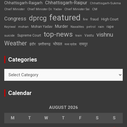
Chhattisgarh-Raipur
Chhattisgarh-Raigarh
Chhattisgarh-Sukma
CM
Chief Minister
Chief Minister Dr. Yadav
Chief Minister Sai
featured
dprcg
Congress
High Court
fire
fraud
Murder
rape
Mohan Yadav
Naxalites
rain
Kejriwal
mohan
petrol
top-news
vishnu
Supreme Court
Vastu
suicide
train
Weather
भोपाल
रायपुर
इंदौर
छत्तीसगढ़
मध्य प्रदेश
Categories
Categories
Calendar
AUGUST 2026
M
T
W
T
F
S
S