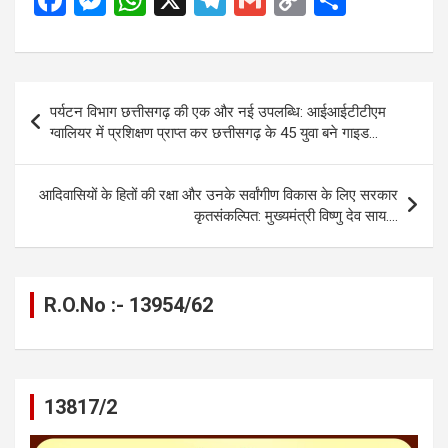
a
es
h
el
m
o
h
ce
se
at
e
ail
py
ar
b
n
s
gr
Li
e
Post
पर्यटन विभाग छत्तीसगढ़ की एक और नई उपलब्धि: आईआईटीटीएम
o
g
A
a
n
navigation
ग्वालियर में प्रशिक्षण प्राप्त कर छत्तीसगढ़ के 45 युवा बने गाइड…
o
er
p
m
k
k
p
आदिवासियों के हितों की रक्षा और उनके सर्वांगीण विकास के लिए सरकार
कृतसंकल्पित: मुख्यमंत्री विष्णु देव साय….
R.O.No :- 13954/62
13817/2