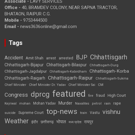
Associate -
LAVY SERVICES
Office -
40, BRAMDEV COLONY, NEAR SAPNA TRACTOR,
BHATAON, RAIPUR C.G.
Mobile -
9753444500
Email -
news3636online@gmail.com
Tags
Chhattisgarh
BJP
Accident
Amit Shah
arrested
arrest
Chhattisgarh-Bijapur
Chhattisgarh-Bilaspur
Chhattisgarh-Durg
Chhattisgarh-Korba
Chhattisgarh-Jagdalpur
Chhattisgarh-Kabirdham
Chhattisgarh-Raipur
Chhattisgarh-Raigarh
Chhattisgarh-Sukma
CM
Chief Minister
Chief Minister Dr. Yadav
Chief Minister Sai
featured
dprcg
Congress
High Court
fire
fraud
Murder
rape
Mohan Yadav
Naxalites
rain
Kejriwal
mohan
petrol
top-news
vishnu
Supreme Court
Vastu
suicide
train
Weather
भोपाल
रायपुर
इंदौर
छत्तीसगढ़
मध्य प्रदेश