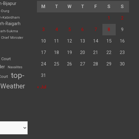
h-Bijapur
M
T
W
T
F
S
S
h-Durg
1
2
rh-Kabirdham
rh-Raigarh
3
4
5
6
7
8
9
garh-Sukma
Chief Minister
10
11
12
13
14
15
16
17
18
19
20
21
22
23
 Court
24
25
26
27
28
29
30
der
Naxalites
top-
31
Court
Weather
« Jul