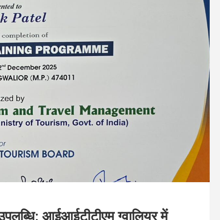
पलब्धि: आईआईटीटीएम ग्वालियर में