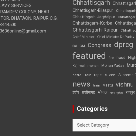
Chhattisgarh
Chhattisgar
LAVY SERVICES
Chhattisgarh-Bilaspur
Chhattisgar
BRAMDEV COLONY, NEAR
Chhattisgarh-Jagdalpur
Chhattisga
OR, BHATAON, RAIPUR C.G.
Chhattisgarh-Korba
Chhattisga
3444500
Chhattisgarh-Raipur
3636online@gmail.com
Chhattis
Chief Minister
Chief Minister Dr. Yadav
dprcg
Congress
CM
Sai
featured
High
fire
fraud
Mur
Mohan Yadav
Kejriwal
mohan
rape
Supreme 
rain
petrol
suicide
news
vishnu
Vastu
train
भोपाल
रायपुर
इंदौर
छत्तीसगढ़
मध्य प्रदेश
Categories
Categories