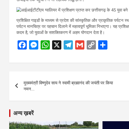
प्रशिक्षित गाइडों के माध्यम से प्रदेश की सांस्कृतिक और प्राकृतिक पर्यटन 
पर्यटन मानचित्र पर पहचान दिलाने में महत्वपूर्ण भूमिका निभाएगा। यह प्रश
कदम है, जो युवाओं के सशक्तिकरण में अहम योगदान देता है।
F
M
W
X
T
G
C
S
a
es
h
el
m
o
h
ce
se
at
e
ail
py
ar
b
n
s
gr
Li
e
Post
o
g
A
a
n
मुख्यमंत्री विष्णुदेव साय ने स्वामी ब्रह्मानंद की जयंती पर किया
navigation
o
er
p
m
k
नमन….
k
p
अन्य ख़बरें