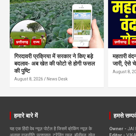
छत्तीसगढ़
राज्य
छत्तीसगढ़
राज
गिरदावरी प्रक्रिया में सरकार ने किए बड़े
महतारी वंद
बदलाव- अब खेत की फोटो से होगी फसल
जारी, ऐसे च
की पुष्टि
August 8, 2
August 8, 2026
News Desk
हमारे बारे में
हमसे सम्पर्
यह एक हिंदी वेब न्यूज़ पोर्टल है जिसमें ब्रेकिंग न्यूज़ के
Owner -
JAI
अलावा राजनीति, प्रशासन, ट्रेंडिंग न्यूज, बॉलीवुड, खेल
Editor -
VIKA