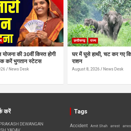
्य
छत्तीसगढ़
राज्य
न योजना की 30वीं किस्त होगी
घर में घुसे हाथी, चट कर गए क
ेक करें भुगतान स्टेटस
राशन
026
News Desk
August 8, 2026
News Desk
क करें
Tags
 PRAKASH DEWANGAN
Accident
Amit Shah
arre
arrest
SH YADAV