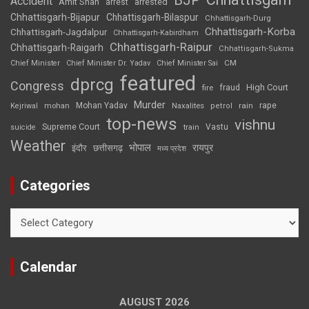
BJP
Accident
Amit Shah
arrested
arrest
Chhattisgarh-Bijapur
Chhattisgarh-Bilaspur
Chhattisgarh-Durg
Chhattisgarh-Korba
Chhattisgarh-Jagdalpur
Chhattisgarh-Kabirdham
Chhattisgarh-Raipur
Chhattisgarh-Raigarh
Chhattisgarh-Sukma
CM
Chief Minister
Chief Minister Dr. Yadav
Chief Minister Sai
featured
dprcg
Congress
High Court
fire
fraud
Murder
rape
Mohan Yadav
Naxalites
rain
Kejriwal
mohan
petrol
top-news
vishnu
Supreme Court
Vastu
suicide
train
Weather
भोपाल
रायपुर
इंदौर
छत्तीसगढ़
मध्य प्रदेश
Categories
Categories
Calendar
AUGUST 2026