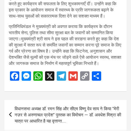
करते हुए कार्यक्रम की सफलता के लिए शुभकामनाएँ दीं। उन्होंने कहा कि
इस प्रकार के आयोजन समाज में स्वास्थ्य के प्रति जागरूकता बढ़ाने के
साथ-साथ युवाओं को सकारात्मक दिशा देने का सशक्त माध्यम हैं।
प्रतिनिधिमंडल ने मुख्यमंत्री को अवगत कराया कि कार्यक्रम के दौरान
भारतीय सेना, पुलिस तथा सीमा सुरक्षा बल के जवानों को सम्मानित किया
जाएगा।मुख्यमंत्री श्री साय ने इस पहल की सराहना करते हुए कहा कि देश
की सुरक्षा में सतत रूप से समर्पित जवानों का सम्मान करना पूरे समाज के लिए
गर्व और प्रेरणा का विषय है। उन्होंने कहा कि फिटनेस, अनुशासन और
देशभक्ति जैसे मूल्यों को एक मंच पर जोड़ने वाले ऐसे आयोजन स्वस्थ, सशक्त
और जागरूक समाज के निर्माण में महत्वपूर्ण भूमिका निभाते हैं।
F
M
W
X
T
G
C
S
a
es
h
el
m
o
h
ce
se
at
e
ail
py
ar
b
n
s
gr
Li
e
Post
विधानसभा अध्यक्ष डॉ. रमन सिंह और सीएम विष्णु देव साय ने किया “मेरी
o
g
A
a
n
navigation
नज़र से अरुणाचल प्रदेश” पुस्तक का विमोचन — डॉ. अवधेश मिश्रा की
o
er
p
m
k
यात्रा पर आधारित है यह वृत्तान्त…..