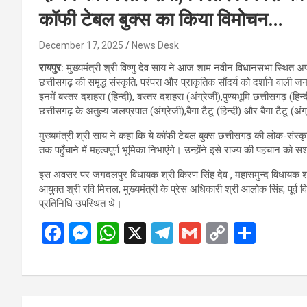
कॉफी टेबल बुक्स का किया विमोचन…
December 17, 2025
News Desk
रायपुर:
मुख्यमंत्री श्री विष्णु देव साय ने आज शाम नवीन विधानसभा स्थित अप
छत्तीसगढ़ की समृद्ध संस्कृति, परंपरा और प्राकृतिक सौंदर्य को दर्शाने वाल
इनमें बस्तर दशहरा (हिन्दी), बस्तर दशहरा (अंग्रेजी),पुण्यभूमि छत्तीसगढ़ (हिन्द
छत्तीसगढ़ के अतुल्य जलप्रपात (अंग्रेजी),बैगा टैटू (हिन्दी) और बैगा टैटू (अंग
मुख्यमंत्री श्री साय ने कहा कि ये कॉफी टेबल बुक्स छत्तीसगढ़ की लोक-सं
तक पहुँचाने में महत्वपूर्ण भूमिका निभाएंगे। उन्होंने इसे राज्य की पहचान क
इस अवसर पर जगदलपुर विधायक श्री किरण सिंह देव , महासमुन्द विधायक श्री 
आयुक्त श्री रवि मित्तल, मुख्यमंत्री के प्रेस अधिकारी श्री आलोक सिंह, पूर्
प्रतिनिधि उपस्थित थे।
F
M
W
X
T
G
C
S
a
es
h
el
m
o
h
ce
se
at
e
ail
py
ar
b
n
s
gr
Li
e