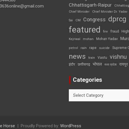
3444500
Chhattisgarh-Raipur
3636online@gmail.com
Chhattis
Chief Minister
Chief Minister Dr. Yadav
dprcg
Congress
CM
Sai
featured
High
fire
fraud
Mur
Mohan Yadav
Kejriwal
mohan
rape
Supreme 
rain
petrol
suicide
news
vishnu
Vastu
train
भोपाल
रायपुर
इंदौर
छत्तीसगढ़
मध्य प्रदेश
Categories
Categories
e Horse
Proudly Powered by:
WordPress