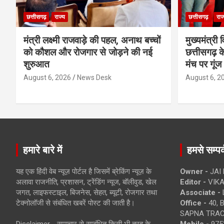
छत्तीसगढ़
राज्य
छत्तीसगढ़
राज
मंत्री लक्ष्मी राजवाड़े की पहल, अनाथ बच्चों
मुख्यमंत्री व
को कौशल और रोजगार से जोड़ने की नई
छत्तीसगढ़ के
शुरुआत
मंच पर गूंज
August 6, 2026
News Desk
August 6, 2
हमारे बारे में
हमसे सम्पर्
यह एक हिंदी वेब न्यूज़ पोर्टल है जिसमें ब्रेकिंग न्यूज़ के
Owner -
JAI
अलावा राजनीति, प्रशासन, ट्रेंडिंग न्यूज, बॉलीवुड, खेल
Editor -
VIKA
जगत, लाइफस्टाइल, बिजनेस, सेहत, ब्यूटी, रोजगार तथा
Associate -
टेक्नोलॉजी से संबंधित खबरें पोस्ट की जाती है।
Office -
40, 
SAPNA TRACT