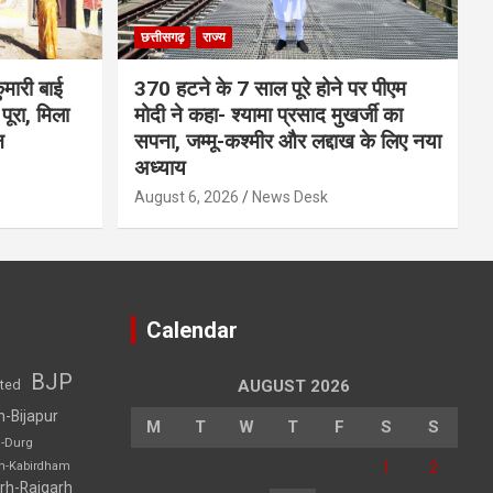
छत्तीसगढ़
राज्य
मारी बाई
370 हटने के 7 साल पूरे होने पर पीएम
ूरा, मिला
मोदी ने कहा- श्यामा प्रसाद मुखर्जी का
न
सपना, जम्मू-कश्मीर और लद्दाख के लिए नया
अध्याय
August 6, 2026
News Desk
Calendar
BJP
sted
AUGUST 2026
h-Bijapur
M
T
W
T
F
S
S
h-Durg
1
2
rh-Kabirdham
rh-Raigarh