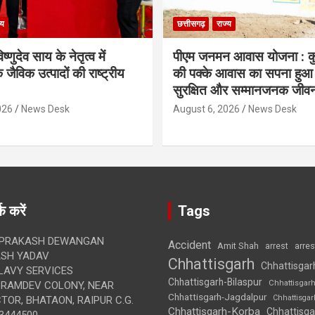
्य
छत्तीसगढ़
राज्य
िष्णुदेव साय के नेतृत्व में
पीएम जनमन आवास योजना : कु
 जैविक उत्पादों की राष्ट्रीय
की पक्के आवास का सपना हुआ प
सुरक्षित और सम्मानजनक जीव
026
News Desk
August 6, 2026
News Desk
क करें
Tags
 PRAKASH DEWANGAN
Accident
Amit Shah
arre
arrest
SH YADAV
Chhattisgarh
Chhattisgar
LAVY SERVICES
Chhattisgarh-Bilaspur
Chhattisgar
BRAMDEV COLONY, NEAR
Chhattisgarh-Jagdalpur
Chhattisga
OR, BHATAON, RAIPUR C.G.
Chhattisgarh-Korba
Chhattisga