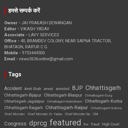
हमसे सम्पर्क करें
Owner -
JAI PRAKASH DEWANGAN
Editor -
VIKASH YADAV
Associate -
LAVY SERVICES
Office -
40, BRAMDEV COLONY, NEAR SAPNA TRACTOR,
BHATAON, RAIPUR C.G.
Mobile -
9753444500
Email -
news3636online@gmail.com
Tags
Chhattisgarh
BJP
Accident
Amit Shah
arrested
arrest
Chhattisgarh-Bijapur
Chhattisgarh-Bilaspur
Chhattisgarh-Durg
Chhattisgarh-Korba
Chhattisgarh-Jagdalpur
Chhattisgarh-Kabirdham
Chhattisgarh-Raipur
Chhattisgarh-Raigarh
Chhattisgarh-Sukma
CM
Chief Minister
Chief Minister Dr. Yadav
Chief Minister Sai
featured
dprcg
Congress
High Court
fire
fraud