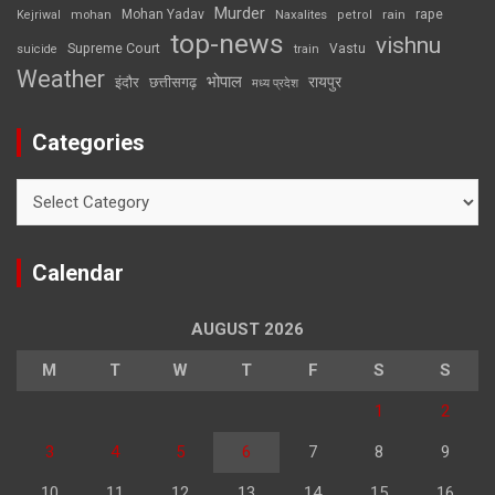
Murder
rape
Mohan Yadav
Naxalites
rain
Kejriwal
mohan
petrol
top-news
vishnu
Supreme Court
Vastu
suicide
train
Weather
भोपाल
रायपुर
इंदौर
छत्तीसगढ़
मध्य प्रदेश
Categories
Categories
Calendar
AUGUST 2026
M
T
W
T
F
S
S
1
2
3
4
5
6
7
8
9
10
11
12
13
14
15
16