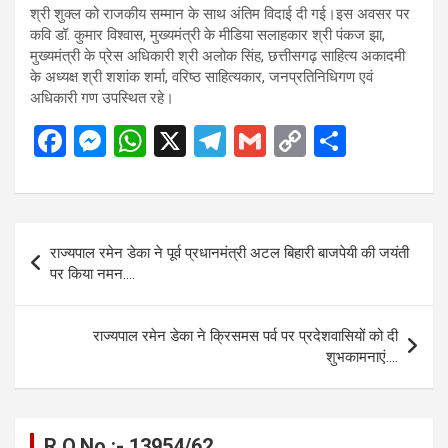
श्री शुक्ल को राजकीय सम्मान के साथ अंतिम विदाई दी गई।इस अवसर पर
कवि डॉ. कुमार विश्वास, मुख्यमंत्री के मीडिया सलाहकार श्री पंकज झा,
मुख्यमंत्री के प्रेस अधिकारी श्री अलोक सिंह, छत्तीसगढ़ साहित्य अकादमी
के अध्यक्ष श्री शशांक शर्मा, वरिष्ठ साहित्यकार, जनप्रतिनिधिगण एवं
अधिकारी गण उपस्थित रहे।
F
M
W
X
T
G
C
S
a
es
h
el
m
o
h
ce
se
at
e
ail
py
ar
b
n
s
gr
Li
e
Post
राज्यपाल रमेन डेका ने पूर्व प्रधानमंत्री अटल बिहारी बाजपेयी की जयंती
o
g
A
a
n
navigation
पर किया नमन….
o
er
p
m
k
k
p
राज्यपाल रमेन डेका ने क्रिसमस पर्व पर प्रदेशवासियों को दी
शुभकामनाएं….
R.O.No :- 13954/62