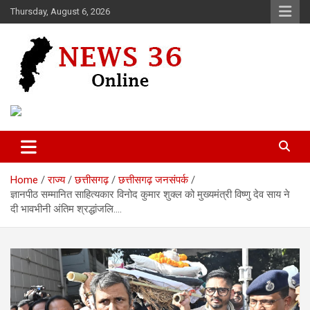
Skip
Thursday, August 6, 2026
to
content
Voice of 36garh
News 36
Home
राज्य
छत्तीसगढ़
छत्तीसगढ़ जनसंपर्क
ज्ञानपीठ सम्मानित साहित्यकार विनोद कुमार शुक्ल को मुख्यमंत्री विष्णु देव साय ने
दी भावभीनी अंतिम श्रद्धांजलि….