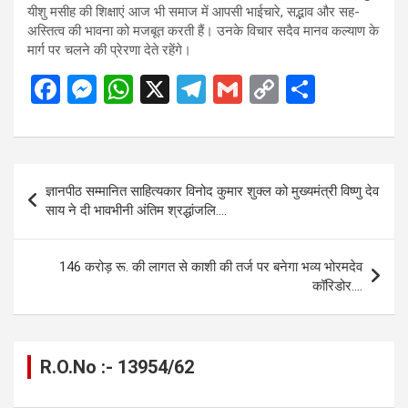
यीशु मसीह की शिक्षाएं आज भी समाज में आपसी भाईचारे, सद्भाव और सह-
अस्तित्व की भावना को मजबूत करती हैं। उनके विचार सदैव मानव कल्याण के
मार्ग पर चलने की प्रेरणा देते रहेंगे।
F
M
W
X
T
G
C
S
a
es
h
el
m
o
h
ce
se
at
e
ail
py
ar
b
n
s
gr
Li
e
Post
ज्ञानपीठ सम्मानित साहित्यकार विनोद कुमार शुक्ल को मुख्यमंत्री विष्णु देव
o
g
A
a
n
navigation
साय ने दी भावभीनी अंतिम श्रद्धांजलि….
o
er
p
m
k
k
p
146 करोड़ रू. की लागत से काशी की तर्ज पर बनेगा भव्य भोरमदेव
कॉरिडोर….
R.O.No :- 13954/62