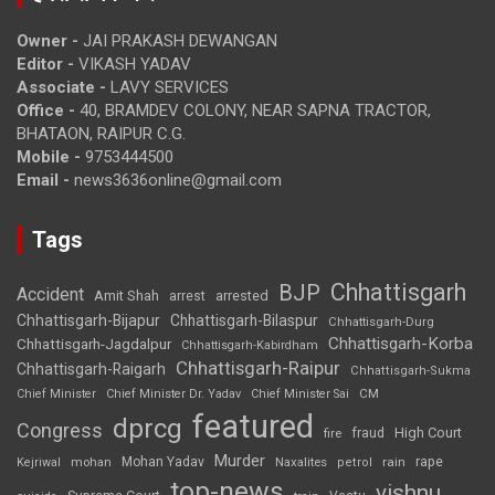
Owner -
JAI PRAKASH DEWANGAN
Editor -
VIKASH YADAV
Associate -
LAVY SERVICES
Office -
40, BRAMDEV COLONY, NEAR SAPNA TRACTOR,
BHATAON, RAIPUR C.G.
Mobile -
9753444500
Email -
news3636online@gmail.com
Tags
Chhattisgarh
BJP
Accident
Amit Shah
arrested
arrest
Chhattisgarh-Bijapur
Chhattisgarh-Bilaspur
Chhattisgarh-Durg
Chhattisgarh-Korba
Chhattisgarh-Jagdalpur
Chhattisgarh-Kabirdham
Chhattisgarh-Raipur
Chhattisgarh-Raigarh
Chhattisgarh-Sukma
CM
Chief Minister
Chief Minister Dr. Yadav
Chief Minister Sai
featured
dprcg
Congress
High Court
fire
fraud
Murder
rape
Mohan Yadav
Naxalites
rain
Kejriwal
mohan
petrol
top-news
vishnu