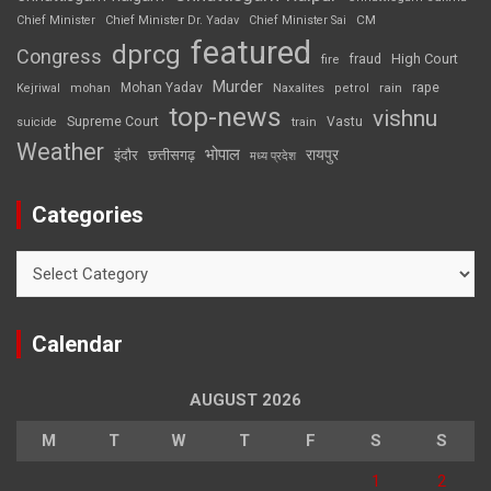
CM
Chief Minister
Chief Minister Dr. Yadav
Chief Minister Sai
featured
dprcg
Congress
High Court
fire
fraud
Murder
rape
Mohan Yadav
Naxalites
rain
Kejriwal
mohan
petrol
top-news
vishnu
Supreme Court
Vastu
suicide
train
Weather
भोपाल
रायपुर
इंदौर
छत्तीसगढ़
मध्य प्रदेश
Categories
Categories
Calendar
AUGUST 2026
M
T
W
T
F
S
S
1
2