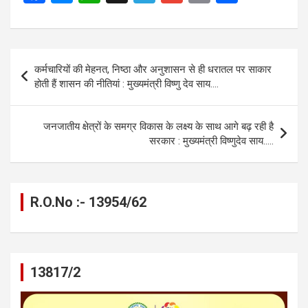
a
es
h
el
m
o
h
ce
se
at
e
ail
py
ar
b
n
s
gr
Li
e
Post
कर्मचारियों की मेहनत, निष्ठा और अनुशासन से ही धरातल पर साकार
o
g
A
a
n
navigation
होती हैं शासन की नीतियां : मुख्यमंत्री विष्णु देव साय….
o
er
p
m
k
k
p
जनजातीय क्षेत्रों के समग्र विकास के लक्ष्य के साथ आगे बढ़ रही है
सरकार : मुख्यमंत्री विष्णुदेव साय…..
R.O.No :- 13954/62
13817/2