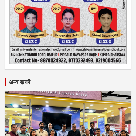
अन्य ख़बरें