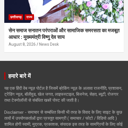
छत्तीसगढ़
राज्य
सेन समाज सनातन परंपराओं और सामाजिक समरसता का मजबूत
आधार : मुख्यमंत्री विष्णु देव साय
August 8, 2026
News Desk
हमारे बारे में
यह एक हिंदी वेब न्यूज़ पोर्टल है जिसमें ब्रेकिंग न्यूज़ के अलावा राजनीति, प्रशासन,
ट्रेंडिंग न्यूज, बॉलीवुड, खेल जगत, लाइफस्टाइल, बिजनेस, सेहत, ब्यूटी, रोजगार
तथा टेक्नोलॉजी से संबंधित खबरें पोस्ट की जाती है।
Disclaimer - समाचार से सम्बंधित किसी भी तरह के विवाद के लिए साइट के कुछ
तत्वों में उपयोगकर्ताओं द्वारा प्रस्तुत सामग्री ( समाचार / फोटो / विडियो आदि )
शामिल होगी स्वामी, मुद्रक, प्रकाशक, संपादक इस तरह के सामग्रियों के लिए कोई