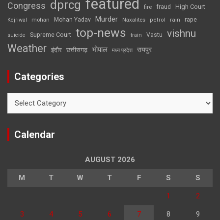
featured
dprcg
Congress
High Court
fire
fraud
Murder
rape
Mohan Yadav
Naxalites
rain
Kejriwal
mohan
petrol
top-news
vishnu
Supreme Court
Vastu
suicide
train
Weather
भोपाल
रायपुर
इंदौर
छत्तीसगढ़
मध्य प्रदेश
Categories
Categories
Calendar
AUGUST 2026
M
T
W
T
F
S
S
1
2
3
4
5
6
7
8
9