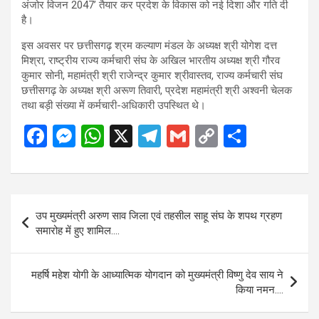
अंजोर विजन 2047’ तैयार कर प्रदेश के विकास को नई दिशा और गति दी
है।
इस अवसर पर छत्तीसगढ़ श्रम कल्याण मंडल के अध्यक्ष श्री योगेश दत्त
मिश्रा, राष्ट्रीय राज्य कर्मचारी संघ के अखिल भारतीय अध्यक्ष श्री गौरव
कुमार सोनी, महामंत्री श्री राजेन्द्र कुमार श्रीवास्तव, राज्य कर्मचारी संघ
छत्तीसगढ़ के अध्यक्ष श्री अरूण तिवारी, प्रदेश महामंत्री श्री अश्वनी चेलक
तथा बड़ी संख्या में कर्मचारी-अधिकारी उपस्थित थे।
F
M
W
X
T
G
C
S
a
es
h
el
m
o
h
ce
se
at
e
ail
py
ar
b
n
s
gr
Li
e
Post
उप मुख्यमंत्री अरुण साव जिला एवं तहसील साहू संघ के शपथ ग्रहण
o
g
A
a
n
navigation
समारोह में हुए शामिल….
o
er
p
m
k
k
p
महर्षि महेश योगी के आध्यात्मिक योगदान को मुख्यमंत्री विष्णु देव साय ने
किया नमन….