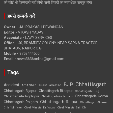
की कोई भी जिम्मेदारी नहीं होगी. सभी विवादों का न्यायक्षेत्र रायपुर होगा
हमसे सम्पर्क करें
Owner -
JAI PRAKASH DEWANGAN
Editor -
VIKASH YADAV
Associate -
LAVY SERVICES
Office -
40, BRAMDEV COLONY, NEAR SAPNA TRACTOR,
BHATAON, RAIPUR C.G.
Mobile -
9753444500
Email -
news3636online@gmail.com
Tags
Chhattisgarh
BJP
Accident
Amit Shah
arrested
arrest
Chhattisgarh-Bijapur
Chhattisgarh-Bilaspur
Chhattisgarh-Durg
Chhattisgarh-Korba
Chhattisgarh-Jagdalpur
Chhattisgarh-Kabirdham
Chhattisgarh-Raipur
Chhattisgarh-Raigarh
Chhattisgarh-Sukma
CM
Chief Minister
Chief Minister Dr. Yadav
Chief Minister Sai