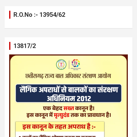
R.O.No :- 13954/62
13817/2