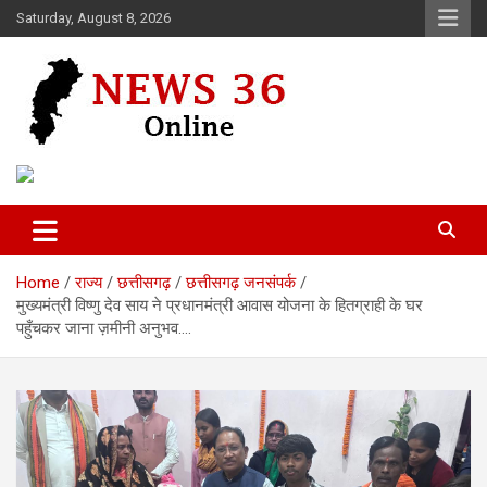
Skip
Saturday, August 8, 2026
to
content
Voice of 36garh
News 36
Home
राज्य
छत्तीसगढ़
छत्तीसगढ़ जनसंपर्क
मुख्यमंत्री विष्णु देव साय ने प्रधानमंत्री आवास योजना के हितग्राही के घर
पहुँचकर जाना ज़मीनी अनुभव….