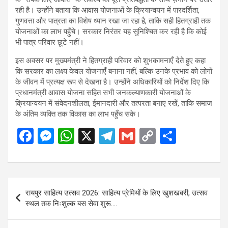
रही है। उन्होंने बताया कि आवास योजनाओं के क्रियान्वयन में पारदर्शिता,
गुणवत्ता और पात्रता का विशेष ध्यान रखा जा रहा है, ताकि सही हितग्राही तक
योजनाओं का लाभ पहुँचे। सरकार निरंतर यह सुनिश्चित कर रही है कि कोई
भी पात्र परिवार छूटे नहीं।
इस अवसर पर मुख्यमंत्री ने हितग्राही परिवार को शुभकामनाएँ देते हुए कहा
कि सरकार का लक्ष्य केवल योजनाएँ बनाना नहीं, बल्कि उनके प्रभाव को लोगों
के जीवन में प्रत्यक्ष रूप से देखना है। उन्होंने अधिकारियों को निर्देश दिए कि
प्रधानमंत्री आवास योजना सहित सभी जनकल्याणकारी योजनाओं के
क्रियान्वयन में संवेदनशीलता, ईमानदारी और तत्परता बनाए रखें, ताकि समाज
के अंतिम व्यक्ति तक विकास का लाभ पहुँच सके।
F
M
W
X
T
G
C
S
a
es
h
el
m
o
h
ce
se
at
e
ail
py
ar
b
n
s
gr
Li
e
Post
रायपुर साहित्य उत्सव 2026: साहित्य प्रेमियों के लिए खुशखबरी, उत्सव
o
g
A
a
n
navigation
स्थल तक निःशुल्क बस सेवा शुरू….
o
er
p
m
k