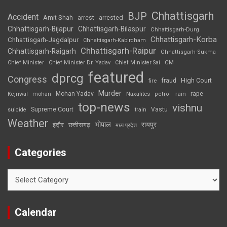
Chhattisgarh
BJP
Accident
Amit Shah
arrested
arrest
Chhattisgarh-Bijapur
Chhattisgarh-Bilaspur
Chhattisgarh-Durg
Chhattisgarh-Korba
Chhattisgarh-Jagdalpur
Chhattisgarh-Kabirdham
Chhattisgarh-Raipur
Chhattisgarh-Raigarh
Chhattisgarh-Sukma
CM
Chief Minister
Chief Minister Dr. Yadav
Chief Minister Sai
featured
dprcg
Congress
High Court
fire
fraud
Murder
rape
Mohan Yadav
Naxalites
rain
Kejriwal
mohan
petrol
top-news
vishnu
Supreme Court
Vastu
suicide
train
Weather
भोपाल
रायपुर
इंदौर
छत्तीसगढ़
मध्य प्रदेश
Categories
Categories
Calendar