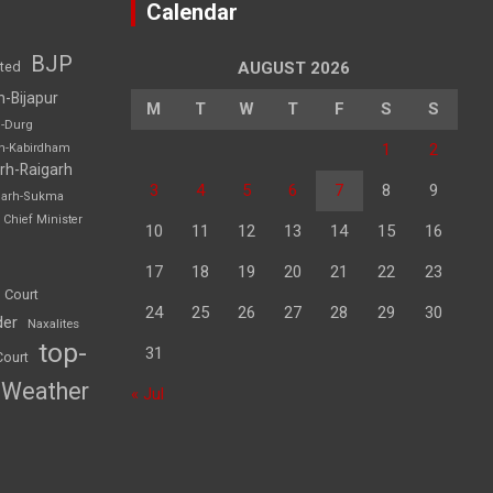
Calendar
BJP
sted
AUGUST 2026
h-Bijapur
M
T
W
T
F
S
S
h-Durg
1
2
rh-Kabirdham
rh-Raigarh
3
4
5
6
7
8
9
garh-Sukma
Chief Minister
10
11
12
13
14
15
16
17
18
19
20
21
22
23
 Court
24
25
26
27
28
29
30
der
Naxalites
top-
31
Court
Weather
« Jul