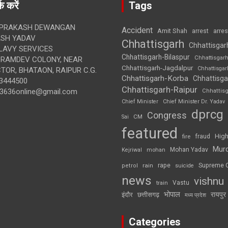
क करें
Tags
 PRAKASH DEWANGAN
Accident
Amit Shah
arre
arrest
SH YADAV
Chhattisgarh
Chhattisgar
LAVY SERVICES
Chhattisgarh-Bilaspur
Chhattisgar
BRAMDEV COLONY, NEAR
Chhattisgarh-Jagdalpur
Chhattisga
OR, BHATAON, RAIPUR C.G.
Chhattisgarh-Korba
Chhattisga
3444500
Chhattisgarh-Raipur
3636online@gmail.com
Chhattis
Chief Minister
Chief Minister Dr. Yadav
dprcg
Congress
CM
Sai
featured
High
fire
fraud
Mur
Mohan Yadav
Kejriwal
mohan
rape
Supreme 
rain
petrol
suicide
news
vishnu
Vastu
train
भोपाल
रायपुर
इंदौर
छत्तीसगढ़
मध्य प्रदेश
Categories