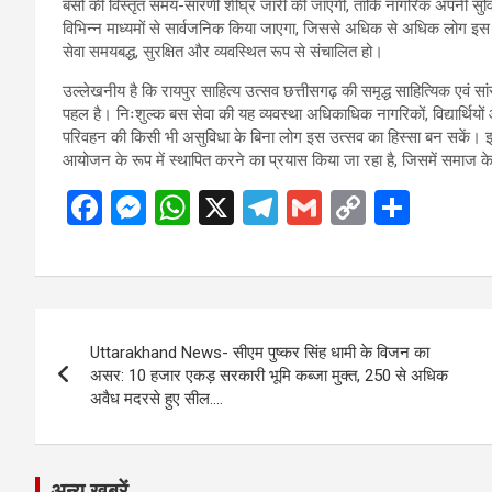
बसों की विस्तृत समय-सारणी शीघ्र जारी की जाएगी, ताकि नागरिक अपनी सुवि
विभिन्न माध्यमों से सार्वजनिक किया जाएगा, जिससे अधिक से अधिक लोग इस 
सेवा समयबद्ध, सुरक्षित और व्यवस्थित रूप से संचालित हो।
उल्लेखनीय है कि रायपुर साहित्य उत्सव छत्तीसगढ़ की समृद्ध साहित्यिक एवं सांस
पहल है। निःशुल्क बस सेवा की यह व्यवस्था अधिकाधिक नागरिकों, विद्यार्थियों औ
परिवहन की किसी भी असुविधा के बिना लोग इस उत्सव का हिस्सा बन सकें। इ
आयोजन के रूप में स्थापित करने का प्रयास किया जा रहा है, जिसमें समाज के
F
M
W
X
T
G
C
S
a
es
h
el
m
o
h
ce
se
at
e
ail
py
ar
b
n
s
gr
Li
e
Post
o
g
A
a
n
Uttarakhand News- सीएम पुष्कर सिंह धामी के विजन का
navigation
o
er
p
m
k
असर: 10 हजार एकड़ सरकारी भूमि कब्जा मुक्त, 250 से अधिक
अवैध मदरसे हुए सील….
k
p
अन्य ख़बरें