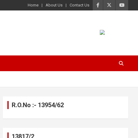
Home
About Us
Contact Us
R.O.No :- 13954/62
13817/2