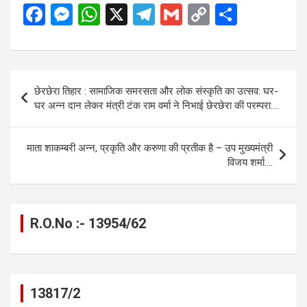
F
M
W
X
T
G
C
S
a
es
h
el
m
o
h
ce
se
at
e
ail
py
ar
b
n
s
gr
Li
e
Post
छेरछेरा तिहार : सामाजिक समरसता और लोक संस्कृति का उत्सव: घर-
o
g
A
a
n
navigation
घर अन्न दान लेकर मंत्री टंक राम वर्मा ने निभाई छेरछेरा की परम्परा….
o
er
p
m
k
k
p
माता शाकम्बरी अन्न, प्रकृति और करुणा की प्रतीक है – उप मुख्यमंत्री
विजय शर्मा….
R.O.No :- 13954/62
13817/2