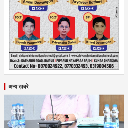
अन्य ख़बरें