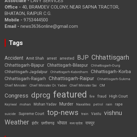
Associate -
LAVY SERVICES
Office -
40, BRAMDEV COLONY, NEAR SAPNA TRACTOR,
BHATAON, RAIPUR C.G.
Mobile -
9753444500
Email -
news3636online@gmail.com
Tags
Chhattisgarh
BJP
Accident
Amit Shah
arrested
arrest
Chhattisgarh-Bijapur
Chhattisgarh-Bilaspur
Chhattisgarh-Durg
Chhattisgarh-Korba
Chhattisgarh-Jagdalpur
Chhattisgarh-Kabirdham
Chhattisgarh-Raipur
Chhattisgarh-Raigarh
Chhattisgarh-Sukma
CM
Chief Minister
Chief Minister Dr. Yadav
Chief Minister Sai
featured
dprcg
Congress
High Court
fire
fraud
Murder
rape
Mohan Yadav
Naxalites
rain
Kejriwal
mohan
petrol
top-news
vishnu
Supreme Court
Vastu
suicide
train
Weather
भोपाल
रायपुर
इंदौर
छत्तीसगढ़
मध्य प्रदेश