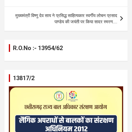
o
er
p
m
k
k
p
मुख्यमंत्री विष्णु देव साय ने प्रसिद्ध साहित्यकार स्वर्गीय लोचन प्रसाद
पाण्डेय की जयंती पर किया सादर स्मरण…..
R.O.No :- 13954/62
13817/2