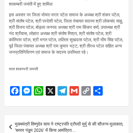
इस अवसर पर जिला भोयरा मरार पटेल समाज के अध्यक्ष श्री शंकर पटेल,
श्री संतोष पटेल, श्री परदेशी पटेल, जिला पंचायत सदस्य श्री लोकचंद साहू,
श्री विजय पटेल, बोड़ला जनपद अध्यक्ष श्री राम किंकर वर्मा, उपाध्यक्ष श्री
नंद श्रीवास, लोहारा अध्यक्ष श्री संतोष मिश्रा, श्री संतोष पटेल, श्री
कांतिराम पटेल, श्री भगत पटेल, ललिता सुखदास पटेल, श्री भीम सिंह पटेल,
पूर्व जिला पंचायत अध्यक्ष श्री राम कुमार भट्ट, श्री तीरथ पटेल सहित अन्य
जनप्रतिनिधिगण एवं समाज के सदस्य उपस्थित रहे।
माता शाकम्भरी जयन्ती
F
M
W
X
T
G
C
S
a
es
h
el
m
o
h
ce
se
at
e
ail
py
ar
b
n
s
gr
Li
e
Post
मुख्यमंत्री विष्णुदेव साय ने राष्ट्रपति द्रौपदी मुर्मु से की सौजन्य मुलाकात,
o
g
A
a
n
navigation
‘बस्तर पंडुम 2026’ में किया आमंत्रित…..