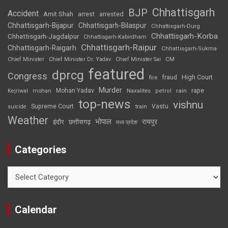
Chhattisgarh
BJP
Accident
Amit Shah
arrested
arrest
Chhattisgarh-Bijapur
Chhattisgarh-Bilaspur
Chhattisgarh-Durg
Chhattisgarh-Korba
Chhattisgarh-Jagdalpur
Chhattisgarh-Kabirdham
Chhattisgarh-Raipur
Chhattisgarh-Raigarh
Chhattisgarh-Sukma
CM
Chief Minister
Chief Minister Dr. Yadav
Chief Minister Sai
featured
dprcg
Congress
High Court
fire
fraud
Murder
rape
Mohan Yadav
Naxalites
rain
Kejriwal
mohan
petrol
top-news
vishnu
Supreme Court
Vastu
suicide
train
Weather
भोपाल
रायपुर
इंदौर
छत्तीसगढ़
मध्य प्रदेश
Categories
Categories
Calendar