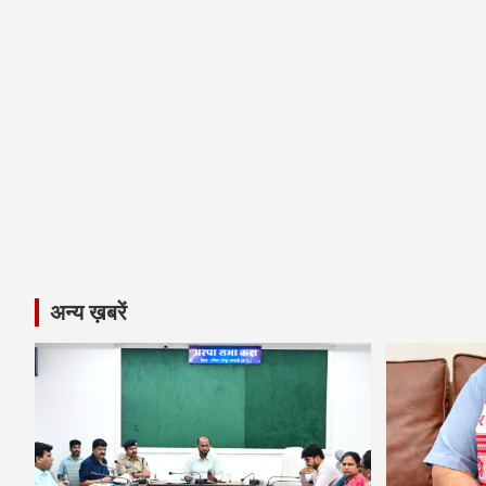
अन्य ख़बरें