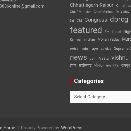
3444500
Chhattisgarh-Raipur
3636online@gmail.com
Chhattis
Chief Minister
Chief Minister Dr. Yadav
dprcg
Congress
CM
Sai
featured
High
fire
fraud
Mur
Mohan Yadav
Kejriwal
mohan
rape
Supreme 
rain
petrol
suicide
news
vishnu
Vastu
train
भोपाल
रायपुर
इंदौर
छत्तीसगढ़
मध्य प्रदेश
Categories
Categories
e Horse
Proudly Powered by:
WordPress