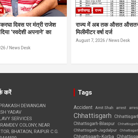
्य
छत्तीसगढ़
राज्य
थकरघा दिवस पर मंत्री राजेश
राज्य में अब तक औसत औसत
दिया ‘स्वदेशी अपनाने’ का
मिलीमीटर वर्षा दर्ज
August 7, 2026
News Desk
026
News Desk
क करें
Tags
 PRAKASH DEWANGAN
Accident
Amit Shah
arre
arrest
SH YADAV
Chhattisgarh
Chhattisgar
LAVY SERVICES
Chhattisgarh-Bilaspur
Chhattisgar
BRAMDEV COLONY, NEAR
Chhattisgarh-Jagdalpur
Chhattisga
OR, BHATAON, RAIPUR C.G.
Chhattisgarh-Korba
Chhattisga