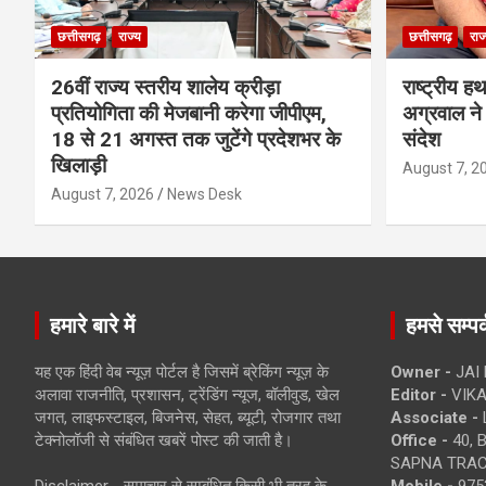
छत्तीसगढ़
राज्य
छत्तीसगढ़
राज
26वीं राज्य स्तरीय शालेय क्रीड़ा
राष्ट्रीय ह
प्रतियोगिता की मेजबानी करेगा जीपीएम,
अग्रवाल ने 
18 से 21 अगस्त तक जुटेंगे प्रदेशभर के
संदेश
खिलाड़ी
August 7, 2
August 7, 2026
News Desk
हमारे बारे में
हमसे सम्पर्
यह एक हिंदी वेब न्यूज़ पोर्टल है जिसमें ब्रेकिंग न्यूज़ के
Owner -
JAI
अलावा राजनीति, प्रशासन, ट्रेंडिंग न्यूज, बॉलीवुड, खेल
Editor -
VIKA
जगत, लाइफस्टाइल, बिजनेस, सेहत, ब्यूटी, रोजगार तथा
Associate -
टेक्नोलॉजी से संबंधित खबरें पोस्ट की जाती है।
Office -
40, 
SAPNA TRACT