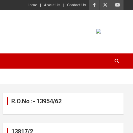
Home
About Us
Contact Us
R.O.No :- 13954/62
13817/2