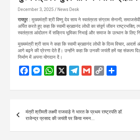
December 3, 2025
News Desk
रायपुर :
मुख्यमंत्री श्री विष्णु देव साय ने स्वतंत्रता संग्राम सेनानी, समाजसे
अर्पित करते हुए कहा कि स्वामी ब्रह्मानंद लोधी का संपूर्ण जीवन राष्ट्रभक्ति, 
स्वतंत्रता आंदोलन में सक्रिय भूमिका निभाई और समाज के उत्थान के लिए 
मुख्यमंत्री श्री साय ने कहा कि स्वामी ब्रह्मानंद लोधी के दिव्य विचार, आदर्
आगे बढ़ने की प्रेरणा देते हैं। उन्होंने कहा कि उनकी जयंती हमें यह संक
निर्माण में अपना योगदान दें।
F
M
W
X
T
G
C
S
a
es
h
el
m
o
h
ce
se
at
e
ail
py
ar
b
n
s
gr
Li
e
Post
o
g
A
a
n
मंत्री श्रीमती लक्ष्मी राजवाड़े ने भारत के प्रथम राष्ट्रपति डॉ.
navigation
o
er
p
m
k
राजेन्द्र प्रसाद की जयंती पर किया नमन….
k
p