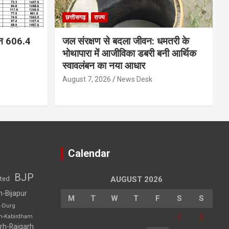
छत्तीसगढ़
राज्य
न 606.4
जल संरक्षण से बदला जीवन: धमतरी के
भोथापारा में आजीविका डबरी बनी आर्थिक
स्वावलंबन का नया आधार
August 7, 2026
News Desk
Calendar
BJP
sted
AUGUST 2026
h-Bijapur
M
T
W
T
F
S
S
h-Durg
1
2
rh-Kabirdham
rh-Raigarh