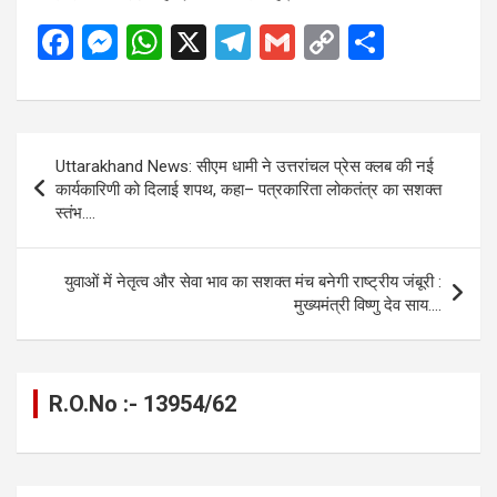
F
M
W
X
T
G
C
S
a
es
h
el
m
o
h
ce
se
at
e
ail
py
ar
b
n
s
gr
Li
e
Post
Uttarakhand News: सीएम धामी ने उत्तरांचल प्रेस क्लब की नई
o
g
A
a
n
navigation
कार्यकारिणी को दिलाई शपथ, कहा– पत्रकारिता लोकतंत्र का सशक्त
o
er
p
m
k
स्तंभ….
k
p
युवाओं में नेतृत्व और सेवा भाव का सशक्त मंच बनेगी राष्ट्रीय जंबूरी :
मुख्यमंत्री विष्णु देव साय….
R.O.No :- 13954/62