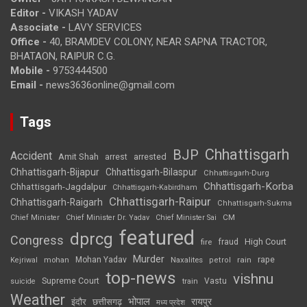
Editor -
VIKASH YADAV
Associate -
LAVY SERVICES
Office -
40, BRAMDEV COLONY, NEAR SAPNA TRACTOR,
BHATAON, RAIPUR C.G.
Mobile -
9753444500
Email -
news3636online@gmail.com
Tags
Chhattisgarh
BJP
Accident
Amit Shah
arrested
arrest
Chhattisgarh-Bijapur
Chhattisgarh-Bilaspur
Chhattisgarh-Durg
Chhattisgarh-Korba
Chhattisgarh-Jagdalpur
Chhattisgarh-Kabirdham
Chhattisgarh-Raipur
Chhattisgarh-Raigarh
Chhattisgarh-Sukma
CM
Chief Minister
Chief Minister Dr. Yadav
Chief Minister Sai
featured
dprcg
Congress
High Court
fire
fraud
Murder
rape
Mohan Yadav
Naxalites
rain
Kejriwal
mohan
petrol
top-news
vishnu
Supreme Court
Vastu
suicide
train
Weather
भोपाल
रायपुर
इंदौर
छत्तीसगढ़
मध्य प्रदेश