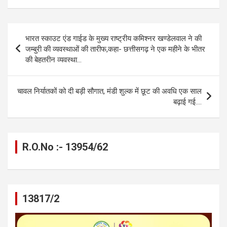
ce
se
at
e
ail
py
ar
b
n
s
gr
Li
e
Post
भारत स्काउट एंड गाईड के मुख्य राष्ट्रीय कमिश्नर खण्डेलवाल ने की
o
g
A
a
n
navigation
जम्बुरी की व्यवस्थाओं की तारीफ,कहा- छत्तीसगढ़ ने एक महीने के भीतर
o
er
p
m
k
की बेहतरीन व्यवस्था…
k
p
चावल निर्यातकों को दी बड़ी सौगात, मंडी शुल्क में छूट की अवधि एक साल
बढ़ाई गई….
R.O.No :- 13954/62
13817/2