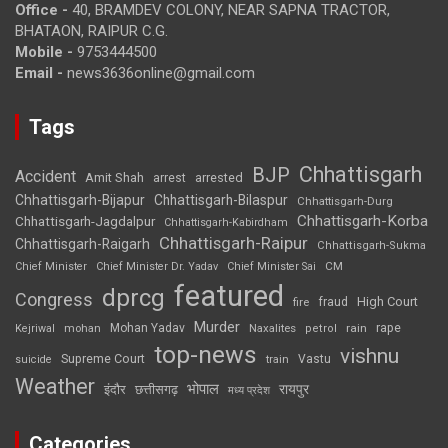
Office -
40, BRAMDEV COLONY, NEAR SAPNA TRACTOR,
BHATAON, RAIPUR C.G.
Mobile -
9753444500
Email -
news3636online@gmail.com
Tags
Chhattisgarh
BJP
Accident
Amit Shah
arrested
arrest
Chhattisgarh-Bijapur
Chhattisgarh-Bilaspur
Chhattisgarh-Durg
Chhattisgarh-Korba
Chhattisgarh-Jagdalpur
Chhattisgarh-Kabirdham
Chhattisgarh-Raipur
Chhattisgarh-Raigarh
Chhattisgarh-Sukma
CM
Chief Minister
Chief Minister Dr. Yadav
Chief Minister Sai
featured
dprcg
Congress
High Court
fire
fraud
Murder
rape
Mohan Yadav
Naxalites
rain
Kejriwal
mohan
petrol
top-news
vishnu
Supreme Court
Vastu
suicide
train
Weather
भोपाल
रायपुर
इंदौर
छत्तीसगढ़
मध्य प्रदेश
Categories