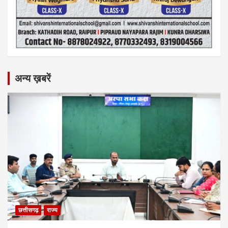
अन्य ख़बरें
छत्तीसगढ़
राज्य