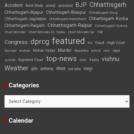
Chhattisgarh
BJP
Accident
Amit Shah
arrested
arrest
Chhattisgarh-Bijapur
Chhattisgarh-Bilaspur
Chhattisgarh-Durg
Chhattisgarh-Korba
Chhattisgarh-Jagdalpur
Chhattisgarh-Kabirdham
Chhattisgarh-Raipur
Chhattisgarh-Raigarh
Chhattisgarh-Sukma
CM
Chief Minister
Chief Minister Dr. Yadav
Chief Minister Sai
featured
dprcg
Congress
High Court
fire
fraud
Murder
rape
Mohan Yadav
Naxalites
rain
Kejriwal
mohan
petrol
top-news
vishnu
Supreme Court
Vastu
suicide
train
Weather
भोपाल
रायपुर
इंदौर
छत्तीसगढ़
मध्य प्रदेश
Categories
Categories
Calendar