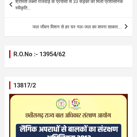
श्रीमती लक्ष्मी राजवाड़े के प्रयासों से 33 सड़कों को मिली प्रशासनिक
o
g
A
a
n
navigation
स्वीकृति….
o
er
p
m
k
k
p
जल जीवन मिशन से हर घर नल-जल का सपना साकार….
R.O.No :- 13954/62
13817/2