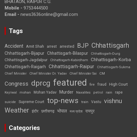
BHATAON, RAIPUR C.G.
Mobile -
9753444500
Email -
news3636online@gmail.com
Tags
Chhattisgarh
BJP
Accident
Amit Shah
arrested
arrest
Chhattisgarh-Bijapur
Chhattisgarh-Bilaspur
Chhattisgarh-Durg
Chhattisgarh-Korba
Chhattisgarh-Jagdalpur
Chhattisgarh-Kabirdham
Chhattisgarh-Raipur
Chhattisgarh-Raigarh
Chhattisgarh-Sukma
CM
Chief Minister
Chief Minister Dr. Yadav
Chief Minister Sai
featured
dprcg
Congress
High Court
fire
fraud
Murder
rape
Mohan Yadav
Naxalites
rain
Kejriwal
mohan
petrol
top-news
vishnu
Supreme Court
Vastu
suicide
train
Weather
भोपाल
रायपुर
इंदौर
छत्तीसगढ़
मध्य प्रदेश
Categories