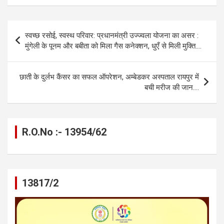
ce
se
at
e
ail
py
ar
b
n
s
gr
Li
e
Post
स्वच्छ रसोई, स्वस्थ परिवार: प्रधानमंत्री उज्ज्वला योजना का असर :
o
g
A
a
n
navigation
मुंगेली के पूनम और बबीता को मिला गैस कनेक्शन, धुएँ से मिली मुक्ति….
o
er
p
m
k
k
p
छाती के दुर्लभ कैंसर का सफल ऑपरेशन, अम्बेडकर अस्पताल रायपुर में
बची मरीज की जान….
R.O.No :- 13954/62
13817/2