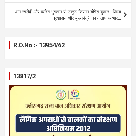
o
er
p
m
k
धान खरीदी और त्वरित भुगतान से संतुष्ट किसान योगेश कुमार : जिला
k
p
प्रशासन और मुख्यमंत्री का जताया आभार…
R.O.No :- 13954/62
13817/2