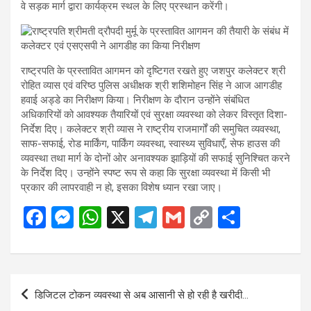
वे सड़क मार्ग द्वारा कार्यक्रम स्थल के लिए प्रस्थान करेंगी।
राष्ट्रपति के प्रस्तावित आगमन को दृष्टिगत रखते हुए जशपुर कलेक्टर श्री
रोहित व्यास एवं वरिष्ठ पुलिस अधीक्षक श्री शशिमोहन सिंह ने आज आगडीह
हवाई अड्डे का निरीक्षण किया। निरीक्षण के दौरान उन्होंने संबंधित
अधिकारियों को आवश्यक तैयारियों एवं सुरक्षा व्यवस्था को लेकर विस्तृत दिशा-
निर्देश दिए। कलेक्टर श्री व्यास ने राष्ट्रीय राजमार्गों की समुचित व्यवस्था,
साफ-सफाई, रोड मार्किंग, पार्किंग व्यवस्था, स्वास्थ्य सुविधाएँ, सेफ हाउस की
व्यवस्था तथा मार्ग के दोनों ओर अनावश्यक झाड़ियों की सफाई सुनिश्चित करने
के निर्देश दिए। उन्होंने स्पष्ट रूप से कहा कि सुरक्षा व्यवस्था में किसी भी
प्रकार की लापरवाही न हो, इसका विशेष ध्यान रखा जाए।
F
M
W
X
T
G
C
S
a
es
h
el
m
o
h
ce
se
at
e
ail
py
ar
b
n
s
gr
Li
e
Post
डिजिटल टोकन व्यवस्था से अब आसानी से हो रही है खरीदी…
o
g
A
a
n
navigation