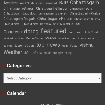
Chhattisgarh
BJP
Accident
Amit Shah
arrested
arrest
Chhattisgarh-Bijapur
Chhattisgarh-Bilaspur
Chhattisgarh-Durg
Chhattisgarh-Korba
Chhattisgarh-Jagdalpur
Chhattisgarh-Kabirdham
Chhattisgarh-Raipur
Chhattisgarh-Raigarh
Chhattisgarh-Sukma
CM
Chief Minister
Chief Minister Dr. Yadav
Chief Minister Sai
featured
dprcg
Congress
High Court
fire
fraud
Murder
rape
Mohan Yadav
Naxalites
rain
Kejriwal
mohan
petrol
top-news
vishnu
Supreme Court
Vastu
suicide
train
Weather
भोपाल
रायपुर
इंदौर
छत्तीसगढ़
मध्य प्रदेश
Categories
Categories
Calendar