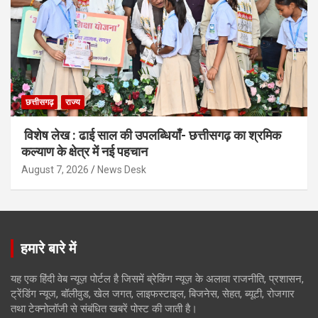
छत्तीसगढ़
राज्य
विशेष लेख : ढाई साल की उपलब्धियाँ- छत्तीसगढ़ का श्रमिक
कल्याण के क्षेत्र में नई पहचान
August 7, 2026
News Desk
हमारे बारे में
यह एक हिंदी वेब न्यूज़ पोर्टल है जिसमें ब्रेकिंग न्यूज़ के अलावा राजनीति, प्रशासन,
ट्रेंडिंग न्यूज, बॉलीवुड, खेल जगत, लाइफस्टाइल, बिजनेस, सेहत, ब्यूटी, रोजगार
तथा टेक्नोलॉजी से संबंधित खबरें पोस्ट की जाती है।