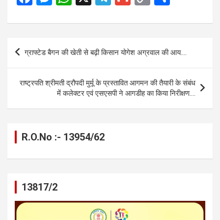
a
es
h
el
m
o
h
ce
se
at
e
ail
py
ar
b
n
s
gr
Li
e
Post
ग्राफ्टेड बैगन की खेती से बढ़ी किसान योगेश अग्रवाल की आय….
o
g
A
a
n
navigation
o
er
p
m
k
राष्ट्रपति श्रीमती द्रौपदी मुर्मू के प्रस्तावित आगमन की तैयारी के संबंध
k
p
में कलेक्टर एवं एसएसपी ने आगडीह का किया निरीक्षण….
R.O.No :- 13954/62
13817/2