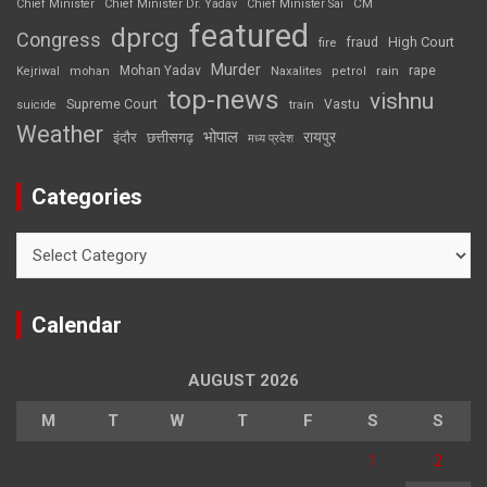
CM
Chief Minister
Chief Minister Dr. Yadav
Chief Minister Sai
featured
dprcg
Congress
High Court
fire
fraud
Murder
rape
Mohan Yadav
Naxalites
rain
Kejriwal
mohan
petrol
top-news
vishnu
Supreme Court
Vastu
suicide
train
Weather
भोपाल
रायपुर
इंदौर
छत्तीसगढ़
मध्य प्रदेश
Categories
Categories
Calendar
AUGUST 2026
M
T
W
T
F
S
S
1
2