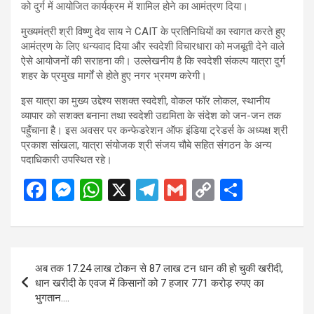
को दुर्ग में आयोजित कार्यक्रम में शामिल होने का आमंत्रण दिया।
मुख्यमंत्री श्री विष्णु देव साय ने CAIT के प्रतिनिधियों का स्वागत करते हुए
आमंत्रण के लिए धन्यवाद दिया और स्वदेशी विचारधारा को मजबूती देने वाले
ऐसे आयोजनों की सराहना की। उल्लेखनीय है कि स्वदेशी संकल्प यात्रा दुर्ग
शहर के प्रमुख मार्गों से होते हुए नगर भ्रमण करेगी।
इस यात्रा का मुख्य उद्देश्य सशक्त स्वदेशी, वोकल फॉर लोकल, स्थानीय
व्यापार को सशक्त बनाना तथा स्वदेशी उद्यमिता के संदेश को जन-जन तक
पहुँचाना है। इस अवसर पर कन्फेडरेशन ऑफ इंडिया ट्रेडर्स के अध्यक्ष श्री
प्रकाश सांखला, यात्रा संयोजक श्री संजय चौबे सहित संगठन के अन्य
पदाधिकारी उपस्थित रहे।
F
M
W
X
T
G
C
S
a
es
h
el
m
o
h
ce
se
at
e
ail
py
ar
b
n
s
gr
Li
e
Post
अब तक 17.24 लाख टोकन से 87 लाख टन धान की हो चुकी खरीदी,
o
g
A
a
n
navigation
धान खरीदी के एवज में किसानों को 7 हजार 771 करोड़ रुपए का
o
er
p
m
k
भुगतान….