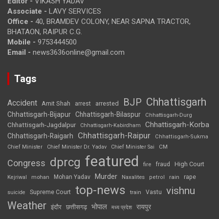
Editor -
VIKASH YADAV
Associate -
LAVY SERVICES
Office -
40, BRAMDEV COLONY, NEAR SAPNA TRACTOR,
BHATAON, RAIPUR C.G.
Mobile -
9753444500
Email -
news3636online@gmail.com
Tags
Chhattisgarh
BJP
Accident
Amit Shah
arrested
arrest
Chhattisgarh-Bijapur
Chhattisgarh-Bilaspur
Chhattisgarh-Durg
Chhattisgarh-Korba
Chhattisgarh-Jagdalpur
Chhattisgarh-Kabirdham
Chhattisgarh-Raipur
Chhattisgarh-Raigarh
Chhattisgarh-Sukma
CM
Chief Minister
Chief Minister Dr. Yadav
Chief Minister Sai
featured
dprcg
Congress
High Court
fire
fraud
Murder
rape
Mohan Yadav
Naxalites
rain
Kejriwal
mohan
petrol
top-news
vishnu
Supreme Court
Vastu
suicide
train
Weather
भोपाल
रायपुर
इंदौर
छत्तीसगढ़
मध्य प्रदेश