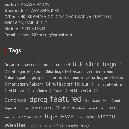
Editor -
VIKASH YADAV
Associate -
LAVY SERVICES
Office -
40, BRAMDEV COLONY, NEAR SAPNA TRACTOR,
BHATAON, RAIPUR C.G.
Mobile -
9753444500
Email -
news3636online@gmail.com
Tags
Chhattisgarh
BJP
Accident
Amit Shah
arrested
arrest
Chhattisgarh-Bijapur
Chhattisgarh-Bilaspur
Chhattisgarh-Durg
Chhattisgarh-Korba
Chhattisgarh-Jagdalpur
Chhattisgarh-Kabirdham
Chhattisgarh-Raipur
Chhattisgarh-Raigarh
Chhattisgarh-Sukma
CM
Chief Minister
Chief Minister Dr. Yadav
Chief Minister Sai
featured
dprcg
Congress
High Court
fire
fraud
Murder
rape
Mohan Yadav
Naxalites
rain
Kejriwal
mohan
petrol
top-news
vishnu
Supreme Court
Vastu
suicide
train
Weather
भोपाल
रायपुर
इंदौर
छत्तीसगढ़
मध्य प्रदेश