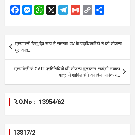
F
M
W
X
T
G
C
S
a
es
h
el
m
o
h
ce
se
at
e
ail
py
ar
b
n
s
gr
Li
e
Post
मुख्यमंत्री विष्णु देव साय से सतनाम पंथ के पदाधिकारियों ने की सौजन्य
o
g
A
a
n
navigation
मुलाकात…
o
er
p
m
k
k
p
मुख्यमंत्री से CAIT प्रतिनिधियों की सौजन्य मुलाकात, स्वदेशी संकल्प
यात्रा में शामिल होने का दिया आमंत्रण…
R.O.No :- 13954/62
13817/2