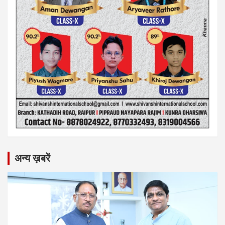
अन्य ख़बरें