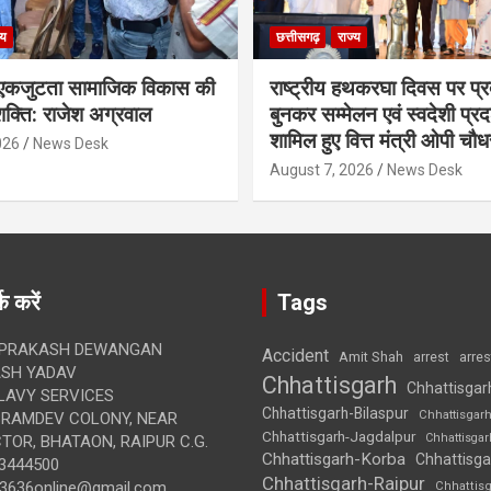
्य
छत्तीसगढ़
राज्य
कजुटता सामाजिक विकास की
राष्ट्रीय हथकरघा दिवस पर प्र
क्ति: राजेश अग्रवाल
बुनकर सम्मेलन एवं स्वदेशी प्रदर्
शामिल हुए वित्त मंत्री ओपी चौध
026
News Desk
August 7, 2026
News Desk
क करें
Tags
 PRAKASH DEWANGAN
Accident
Amit Shah
arre
arrest
SH YADAV
Chhattisgarh
Chhattisgar
LAVY SERVICES
Chhattisgarh-Bilaspur
Chhattisgar
BRAMDEV COLONY, NEAR
Chhattisgarh-Jagdalpur
Chhattisga
OR, BHATAON, RAIPUR C.G.
Chhattisgarh-Korba
Chhattisga
3444500
Chhattisgarh-Raipur
3636online@gmail.com
Chhattis