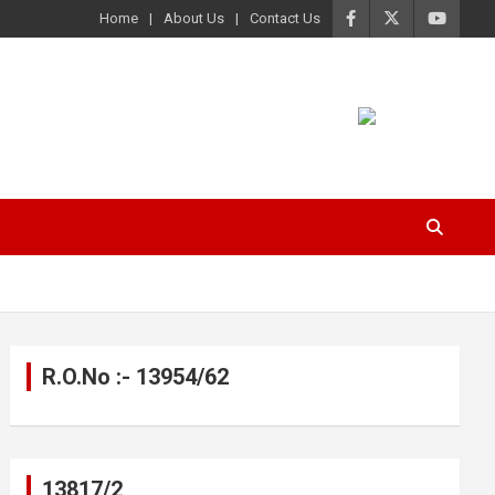
Home
About Us
Contact Us
R.O.No :- 13954/62
13817/2