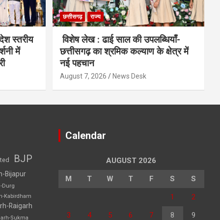
छत्तीसगढ़
राज्य
देश स्तरीय
विशेष लेख : ढाई साल की उपलब्धियाँ-
शनी में
छत्तीसगढ़ का श्रमिक कल्याण के क्षेत्र में
री
नई पहचान
August 7, 2026
News Desk
Calendar
BJP
sted
AUGUST 2026
h-Bijapur
M
T
W
T
F
S
S
h-Durg
1
2
rh-Kabirdham
rh-Raigarh
3
4
5
6
7
8
9
garh-Sukma