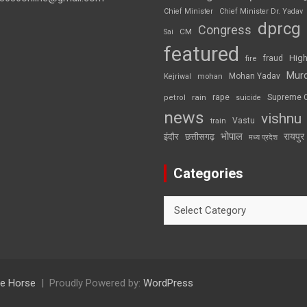
Chief Minister
Chief Minister Dr. Yadav
dprcg
Congress
CM
Sai
featured
High
fire
fraud
Mur
Mohan Yadav
Kejriwal
mohan
rape
Supreme 
rain
petrol
suicide
news
vishnu
Vastu
train
भोपाल
रायपुर
इंदौर
छत्तीसगढ़
मध्य प्रदेश
Categories
Categories
e Horse
Proudly Powered by:
WordPress