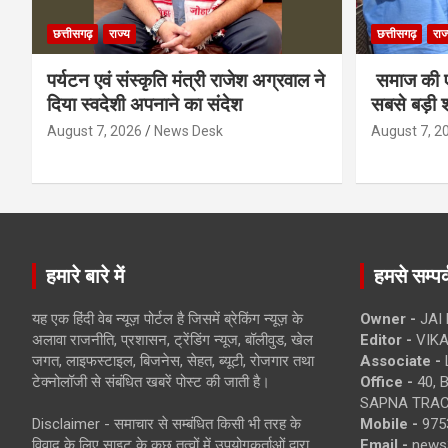
छत्तीसगढ़
राज्य
छत्तीसगढ़
राज
पर्यटन एवं संस्कृति मंत्री राजेश अग्रवाल ने
समाज की ए
दिया स्वदेशी अपनाने का संदेश
सबसे बड़ी श
August 7, 2026
News Desk
August 7, 2
हमारे बारे में
हमसे सम्पर्
यह एक हिंदी वेब न्यूज़ पोर्टल है जिसमें ब्रेकिंग न्यूज़ के
Owner -
JAI
अलावा राजनीति, प्रशासन, ट्रेंडिंग न्यूज, बॉलीवुड, खेल
Editor -
VIKA
जगत, लाइफस्टाइल, बिजनेस, सेहत, ब्यूटी, रोजगार तथा
Associate -
टेक्नोलॉजी से संबंधित खबरें पोस्ट की जाती है।
Office -
40, 
SAPNA TRACT
Disclaimer - समाचार से सम्बंधित किसी भी तरह के
Mobile -
975
विवाद के लिए साइट के कुछ तत्वों में उपयोगकर्ताओं द्वारा
Email -
news