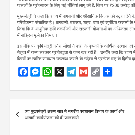
फसलों के प्रोत्साहन के लिए नई नीतियां लागू की हैं, जिन पर ₹1200 करोड़
मुख्यमंत्री ने कहा कि राज्य में बागवानी और औद्यानिक विकास को बढ़ावा दे
परियोजना” संचालित है। बागवानी, मशरूम, शहद, चाय एवं सुगंधित फसलों के उत्पाद
किया कि वे आधुनिक कृषि तकनीकों और सरकारी योजनाओं का अधिकतम लाभ 
में सक्रिय भूमिका निभाएं।
इस मौके पर कृषि मंत्री गणेश जोशी ने कहा कि कृषकों के आर्थिक उत्थान एवं
नेतृत्व में राज्य सरकार प्रतिबद्धता से काम कर रही है। उन्होंने कहा कि राज्
विषयों पर त्वरित समाधान उपलब्ध कराने के उद्देश्य से प्रत्येक माह के द्वित
F
M
W
X
T
G
C
S
a
es
h
el
m
o
h
ce
se
at
e
ail
py
ar
b
n
s
gr
Li
e
Post
o
g
A
a
n
उप मुख्यमंत्री अरुण साव ने नगरीय प्रशासन विभाग के कार्यों और
navigation
o
er
p
m
k
आगामी कार्ययोजना की दी जानकारी….
k
p