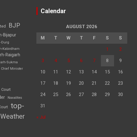
Calendar
BJP
sted
AUGUST 2026
h-Bijapur
M
T
W
T
F
S
S
h-Durg
1
2
rh-Kabirdham
rh-Raigarh
3
4
5
6
7
8
9
garh-Sukma
Chief Minister
10
11
12
13
14
15
16
17
18
19
20
21
22
23
 Court
24
25
26
27
28
29
30
der
Naxalites
top-
31
Court
Weather
« Jul