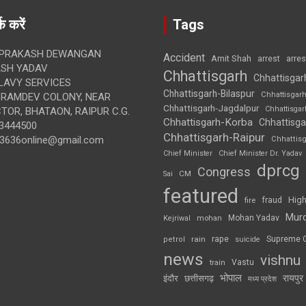
क करें
Tags
 PRAKASH DEWANGAN
Accident
Amit Shah
arre
arrest
SH YADAV
Chhattisgarh
Chhattisgar
LAVY SERVICES
Chhattisgarh-Bilaspur
Chhattisgar
BRAMDEV COLONY, NEAR
Chhattisgarh-Jagdalpur
Chhattisga
OR, BHATAON, RAIPUR C.G.
Chhattisgarh-Korba
Chhattisga
3444500
Chhattisgarh-Raipur
3636online@gmail.com
Chhattis
Chief Minister
Chief Minister Dr. Yadav
dprcg
Congress
CM
Sai
featured
High
fire
fraud
Mur
Mohan Yadav
Kejriwal
mohan
rape
Supreme 
rain
petrol
suicide
news
vishnu
Vastu
train
भोपाल
रायपुर
इंदौर
छत्तीसगढ़
मध्य प्रदेश