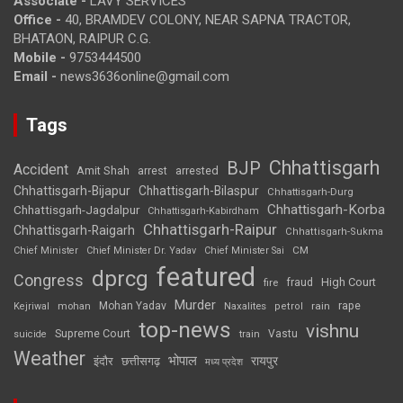
Associate -
LAVY SERVICES
Office -
40, BRAMDEV COLONY, NEAR SAPNA TRACTOR,
BHATAON, RAIPUR C.G.
Mobile -
9753444500
Email -
news3636online@gmail.com
Tags
Chhattisgarh
BJP
Accident
Amit Shah
arrested
arrest
Chhattisgarh-Bijapur
Chhattisgarh-Bilaspur
Chhattisgarh-Durg
Chhattisgarh-Korba
Chhattisgarh-Jagdalpur
Chhattisgarh-Kabirdham
Chhattisgarh-Raipur
Chhattisgarh-Raigarh
Chhattisgarh-Sukma
CM
Chief Minister
Chief Minister Dr. Yadav
Chief Minister Sai
featured
dprcg
Congress
High Court
fire
fraud
Murder
rape
Mohan Yadav
Naxalites
rain
Kejriwal
mohan
petrol
top-news
vishnu
Supreme Court
Vastu
suicide
train
Weather
भोपाल
रायपुर
इंदौर
छत्तीसगढ़
मध्य प्रदेश