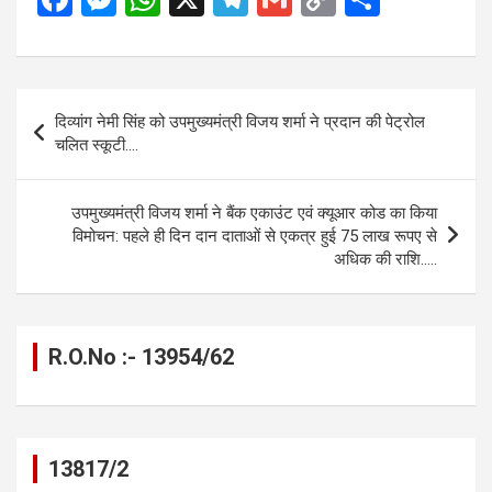
a
es
h
el
m
o
h
ce
se
at
e
ail
py
ar
b
n
s
gr
Li
e
Post
दिव्यांग नेमी सिंह को उपमुख्यमंत्री विजय शर्मा ने प्रदान की पेट्रोल
o
g
A
a
n
navigation
चलित स्कूटी….
o
er
p
m
k
k
p
उपमुख्यमंत्री विजय शर्मा ने बैंक एकाउंट एवं क्यूआर कोड का किया
विमोचन: पहले ही दिन दान दाताओं से एकत्र हुई 75 लाख रूपए से
अधिक की राशि…..
R.O.No :- 13954/62
13817/2