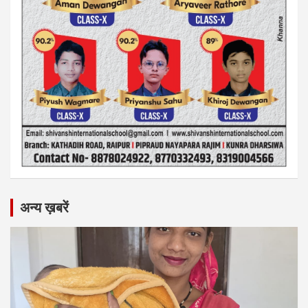
अन्य ख़बरें