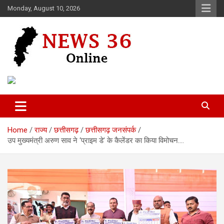
Skip
Monday, August 10, 2026
to
content
Voice of 36garh
News 36
Home
राज्य
छत्तीसगढ़
छत्तीसगढ़ जनसंपर्क
उप मुख्यमंत्री अरुण साव ने ‘प्राइम डे’ के कैलेंडर का किया विमोचन….