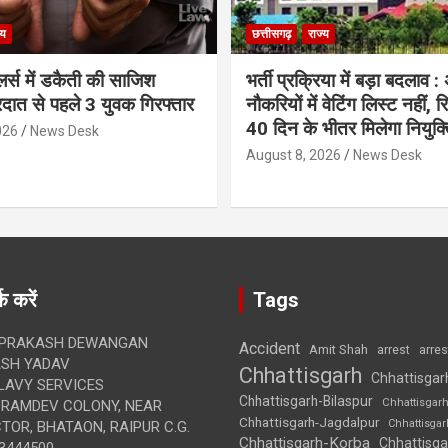
्य
छत्तीसगढ़
राज्य
लर्स में डकैती की साजिश
भर्ती प्रक्रिया में बड़ा बदलाव :
रदात से पहले 3 युवक गिरफ्तार
नौकरियों में वेटिंग लिस्ट नहीं, 
40 दिन के भीतर मिलेगा नियुक्त
026
News Desk
August 8, 2026
News Desk
क करें
Tags
 PRAKASH DEWANGAN
Accident
Amit Shah
arre
arrest
SH YADAV
Chhattisgarh
Chhattisgar
LAVY SERVICES
Chhattisgarh-Bilaspur
Chhattisgar
BRAMDEV COLONY, NEAR
Chhattisgarh-Jagdalpur
Chhattisga
OR, BHATAON, RAIPUR C.G.
Chhattisgarh-Korba
Chhattisga