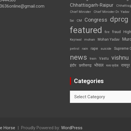
3444500
Chhattisgarh-Raipur
3636online@gmail.com
Chhattis
Chief Minister
Chief Minister Dr. Yadav
dprcg
Congress
CM
Sai
featured
High
fire
fraud
Mur
Mohan Yadav
Kejriwal
mohan
rape
Supreme 
rain
petrol
suicide
news
vishnu
Vastu
train
भोपाल
रायपुर
इंदौर
छत्तीसगढ़
मध्य प्रदेश
Categories
Categories
e Horse
Proudly Powered by:
WordPress