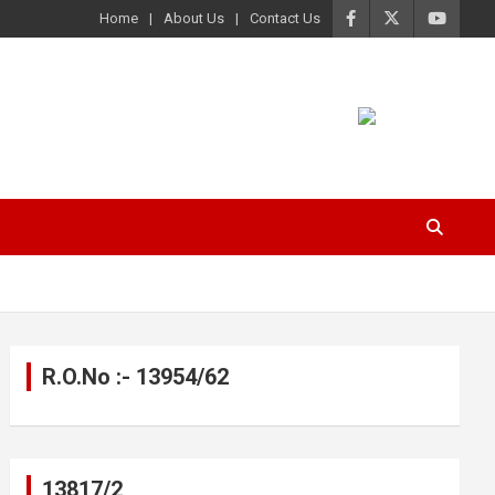
Home
About Us
Contact Us
R.O.No :- 13954/62
13817/2