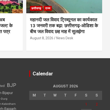
छत्तीसगढ़
राज्य
 अब
महानदी जल विवाद ट्रिब्यूनल का कार्यकाल
रिजल्ट के
13 जनवरी तक बढ़ा: छत्तीसगढ़-ओडिशा के
ि पत्र
बीच जल विवाद छह माह में सुलझेगा
August 8, 2026
News Desk
Calendar
BJP
sted
AUGUST 2026
h-Bijapur
M
T
W
T
F
S
S
h-Durg
1
2
rh-Kabirdham
rh-Raigarh