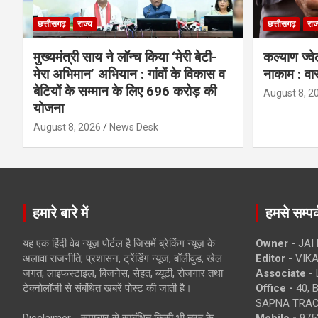
छत्तीसगढ़
राज्य
छत्तीसगढ़
राज
मुख्यमंत्री साय ने लॉन्च किया ‘मेरी बेटी-
कल्याण ज्वे
मेरा अभिमान’ अभियान : गांवों के विकास व
नाकाम : वा
बेटियों के सम्मान के लिए 696 करोड़ की
August 8, 2
योजना
August 8, 2026
News Desk
हमारे बारे में
हमसे सम्पर्
यह एक हिंदी वेब न्यूज़ पोर्टल है जिसमें ब्रेकिंग न्यूज़ के
Owner -
JAI
अलावा राजनीति, प्रशासन, ट्रेंडिंग न्यूज, बॉलीवुड, खेल
Editor -
VIKA
जगत, लाइफस्टाइल, बिजनेस, सेहत, ब्यूटी, रोजगार तथा
Associate -
टेक्नोलॉजी से संबंधित खबरें पोस्ट की जाती है।
Office -
40, 
SAPNA TRACT