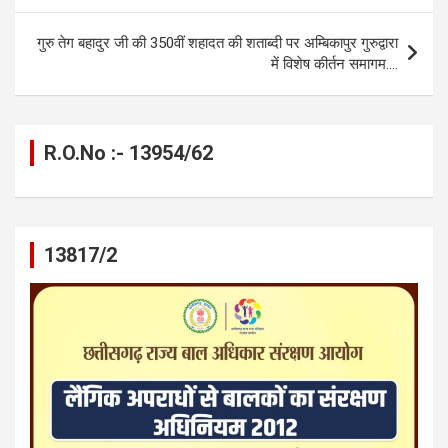
o
er
p
m
k
k
p
गुरु तेग बहादुर जी की 350वीं शहादत की शताब्दी पर अम्बिकापुर गुरुद्वारा
में विशेष कीर्तन समागम….
R.O.No :- 13954/62
13817/2