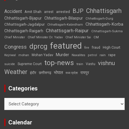
Chhattisgarh
BJP
Accident
Amit Shah
arrested
arrest
Chhattisgarh-Bijapur
Chhattisgarh-Bilaspur
Chhattisgarh-Durg
Chhattisgarh-Korba
Chhattisgarh-Jagdalpur
Chhattisgarh-Kabirdham
Chhattisgarh-Raipur
Chhattisgarh-Raigarh
Chhattisgarh-Sukma
CM
Chief Minister
Chief Minister Dr. Yadav
Chief Minister Sai
featured
dprcg
Congress
High Court
fire
fraud
Murder
rape
Mohan Yadav
Naxalites
rain
Kejriwal
mohan
petrol
top-news
vishnu
Supreme Court
Vastu
suicide
train
Weather
भोपाल
रायपुर
इंदौर
छत्तीसगढ़
मध्य प्रदेश
Categories
Categories
Calendar