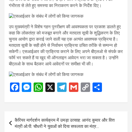
गंभीरता से लेते हुए समस्या का निराकरण करने के निर्देश दिए।
उप मुख्यमंत्री ने विशेष गहन पुनरीक्षण की आवश्यकता पर प्रकाश डालते हुए
कहा कि लोकतंत्र को मजबूत बनाने और मतदाता सूची के शुद्धिकरण के लिए
चुनाव आयोग द्वारा कराई जाने वाली यह एक अत्यंत आवश्यक प्रक्रिया है।
मतदाता सूची के सही होने से निर्वाचन प्रक्रिया उचित तरीके से सम्पन्न हो
सकेगी। एसआईआर की प्रक्रिया कराने के लिए अपने बीएलओ से संपर्क कर
फॉर्म भर सकते हैं या खुद भी ऑनलाइन आवेदन भरा जा सकता है। उन्होंने
बीएलओ के साथ बैठकर आये आवेदनों पर समीक्षा भी की।
F
M
W
X
T
G
C
S
a
es
h
el
m
o
h
ce
se
at
e
ail
py
ar
b
n
s
gr
Li
e
Post
कैरियर मार्गदर्शन कार्यक्रम में उमड़ा उत्साह: आनंद कुमार और वित्त
o
g
A
a
n
navigation
मंत्री ओ.पी. चौधरी ने युवाओं को दिया सफलता का मंत्र…