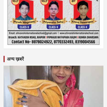
अन्य ख़बरें