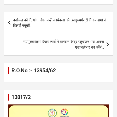
ce
se
at
e
ail
py
ar
b
n
s
gr
Li
e
Post
वनांचल की दिव्यांग आंगनबाड़ी कार्यकर्ता को उपमुख्यमंत्री विजय शर्मा ने
o
g
A
a
n
navigation
दिलाई स्कूटी….
o
er
p
m
k
k
p
उपमुख्यमंत्री विजय शर्मा ने मतदान केंद्र पहुंचकर भरा अपना
एसआईआर का फॉर्म…
R.O.No :- 13954/62
13817/2