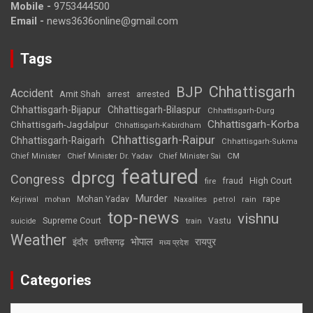
Mobile -
9753444500
Email -
news3636online@gmail.com
Tags
Chhattisgarh
BJP
Accident
Amit Shah
arrested
arrest
Chhattisgarh-Bijapur
Chhattisgarh-Bilaspur
Chhattisgarh-Durg
Chhattisgarh-Korba
Chhattisgarh-Jagdalpur
Chhattisgarh-Kabirdham
Chhattisgarh-Raipur
Chhattisgarh-Raigarh
Chhattisgarh-Sukma
CM
Chief Minister
Chief Minister Dr. Yadav
Chief Minister Sai
featured
dprcg
Congress
High Court
fire
fraud
Murder
rape
Mohan Yadav
Naxalites
rain
Kejriwal
mohan
petrol
top-news
vishnu
Supreme Court
Vastu
suicide
train
Weather
भोपाल
रायपुर
इंदौर
छत्तीसगढ़
मध्य प्रदेश
Categories
Categories