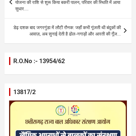
o
g
A
a
n
navigation
योजना की राशि से शुरू किया बकरी पालन, परिवार की स्थिति में आया
o
er
p
m
k
सुधार…..
k
p
डेढ़ दशक बाद जगरगुंडा में लौटी रौनक: जहाँ कभी गूंजती थी बंदूकों की
आवाज़, अब सुनाई देती है ढोल-नगाड़ों और आरती की गूँज….
R.O.No :- 13954/62
13817/2