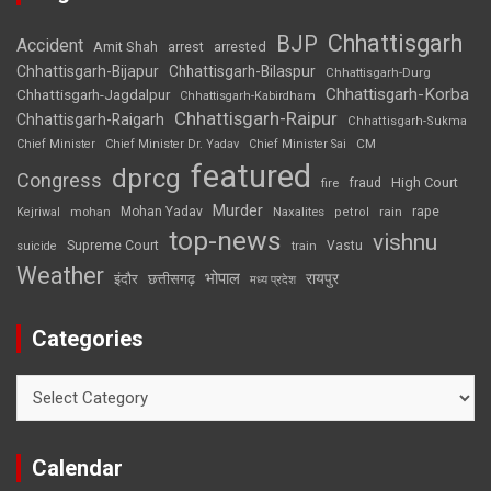
Chhattisgarh
BJP
Accident
Amit Shah
arrested
arrest
Chhattisgarh-Bijapur
Chhattisgarh-Bilaspur
Chhattisgarh-Durg
Chhattisgarh-Korba
Chhattisgarh-Jagdalpur
Chhattisgarh-Kabirdham
Chhattisgarh-Raipur
Chhattisgarh-Raigarh
Chhattisgarh-Sukma
CM
Chief Minister
Chief Minister Dr. Yadav
Chief Minister Sai
featured
dprcg
Congress
High Court
fire
fraud
Murder
rape
Mohan Yadav
Naxalites
rain
Kejriwal
mohan
petrol
top-news
vishnu
Supreme Court
Vastu
suicide
train
Weather
भोपाल
रायपुर
इंदौर
छत्तीसगढ़
मध्य प्रदेश
Categories
Categories
Calendar