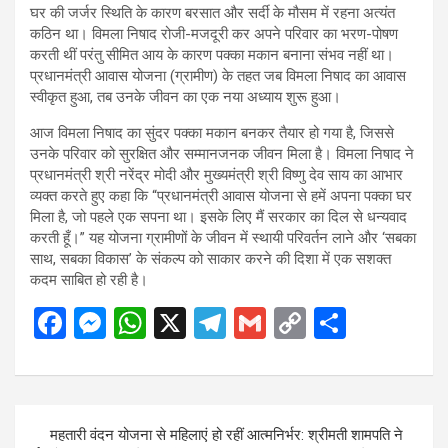
घर की जर्जर स्थिति के कारण बरसात और सर्दी के मौसम में रहना अत्यंत
कठिन था। विमला निषाद रोजी-मजदूरी कर अपने परिवार का भरण-पोषण
करती थीं परंतु सीमित आय के कारण पक्का मकान बनाना संभव नहीं था।
प्रधानमंत्री आवास योजना (ग्रामीण) के तहत जब विमला निषाद का आवास
स्वीकृत हुआ, तब उनके जीवन का एक नया अध्याय शुरू हुआ।
आज विमला निषाद का सुंदर पक्का मकान बनकर तैयार हो गया है, जिससे
उनके परिवार को सुरक्षित और सम्मानजनक जीवन मिला है। विमला निषाद ने
प्रधानमंत्री श्री नरेंद्र मोदी और मुख्यमंत्री श्री विष्णु देव साय का आभार
व्यक्त करते हुए कहा कि “प्रधानमंत्री आवास योजना से हमें अपना पक्का घर
मिला है, जो पहले एक सपना था। इसके लिए मैं सरकार का दिल से धन्यवाद
करती हूँ।” यह योजना ग्रामीणों के जीवन में स्थायी परिवर्तन लाने और ‘सबका
साथ, सबका विकास’ के संकल्प को साकार करने की दिशा में एक सशक्त
कदम साबित हो रही है।
F
M
W
X
T
G
C
S
a
es
h
el
m
o
h
ce
se
at
e
ail
py
ar
b
n
s
gr
Li
e
Post
महतारी वंदन योजना से महिलाएं हो रहीं आत्मनिर्भर: श्रीमती शामपति ने