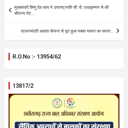
b
n
s
gr
Li
e
Post
मुख्यमंत्री विष्णु देव साय ने उपराष्ट्रपति सी. पी. राधाकृष्णन से की
o
g
A
a
n
navigation
सौजन्य भेंट….
o
er
p
m
k
k
p
प्रधानमंत्री आवास योजना से पूरा हुआ पक्का मकान का सपना….
R.O.No :- 13954/62
13817/2