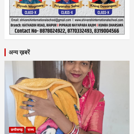
अन्य ख़बरें
छत्तीसगढ़
राज्य