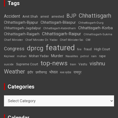
Tags
Chhattisgarh
BJP
Accident
Amit Shah
arrested
arrest
Chhattisgarh-Bijapur
Chhattisgarh-Bilaspur
Chhattisgarh-Durg
Chhattisgarh-Korba
Chhattisgarh-Jagdalpur
Chhattisgarh-Kabirdham
Chhattisgarh-Raipur
Chhattisgarh-Raigarh
Chhattisgarh-Sukma
CM
Chief Minister
Chief Minister Dr. Yadav
Chief Minister Sai
featured
dprcg
Congress
High Court
fire
fraud
Murder
rape
Mohan Yadav
Naxalites
rain
Kejriwal
mohan
petrol
top-news
vishnu
Supreme Court
Vastu
suicide
train
Weather
भोपाल
रायपुर
इंदौर
छत्तीसगढ़
मध्य प्रदेश
Categories
Categories
Calendar