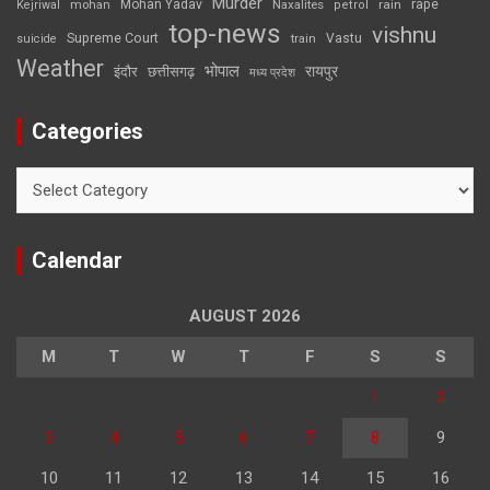
Murder
rape
Mohan Yadav
Naxalites
rain
Kejriwal
mohan
petrol
top-news
vishnu
Supreme Court
Vastu
suicide
train
Weather
भोपाल
रायपुर
इंदौर
छत्तीसगढ़
मध्य प्रदेश
Categories
Categories
Calendar
AUGUST 2026
M
T
W
T
F
S
S
1
2
3
4
5
6
7
8
9
10
11
12
13
14
15
16