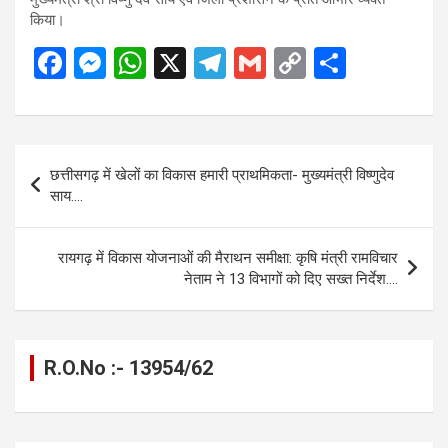
किया।
F
M
W
X
T
G
C
S
a
es
h
el
m
o
h
ce
se
at
e
ail
py
ar
b
n
s
gr
Li
e
Post
छत्तीसगढ़ में खेलों का विकास हमारी प्राथमिकता- मुख्यमंत्री विष्णुदेव
o
g
A
a
n
navigation
साय….
o
er
p
m
k
k
p
रायगढ़ में विकास योजनाओं की मैराथन समीक्षा: कृषि मंत्री रामविचार
नेताम ने 13 विभागों को दिए सख्त निर्देश….
R.O.No :- 13954/62