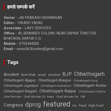
हमसे सम्पर्क करें
Owner -
JAI PRAKASH DEWANGAN
Editor -
VIKASH YADAV
Associate -
LAVY SERVICES
Office -
40, BRAMDEV COLONY, NEAR SAPNA TRACTOR,
BHATAON, RAIPUR C.G.
Mobile -
9753444500
Email -
news3636online@gmail.com
Tags
Chhattisgarh
BJP
Accident
Amit Shah
arrested
arrest
Chhattisgarh-Bijapur
Chhattisgarh-Bilaspur
Chhattisgarh-Durg
Chhattisgarh-Korba
Chhattisgarh-Jagdalpur
Chhattisgarh-Kabirdham
Chhattisgarh-Raipur
Chhattisgarh-Raigarh
Chhattisgarh-Sukma
CM
Chief Minister
Chief Minister Dr. Yadav
Chief Minister Sai
featured
dprcg
Congress
High Court
fire
fraud