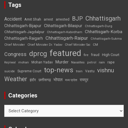
Tags
Chhattisgarh
BJP
Accident
Amit Shah
arrested
arrest
Chhattisgarh-Bijapur
Chhattisgarh-Bilaspur
Chhattisgarh-Durg
Chhattisgarh-Korba
Chhattisgarh-Jagdalpur
Chhattisgarh-Kabirdham
Chhattisgarh-Raipur
Chhattisgarh-Raigarh
Chhattisgarh-Sukma
CM
Chief Minister
Chief Minister Dr. Yadav
Chief Minister Sai
featured
dprcg
Congress
High Court
fire
fraud
Murder
rape
Mohan Yadav
Naxalites
rain
Kejriwal
mohan
petrol
top-news
vishnu
Supreme Court
Vastu
suicide
train
Weather
भोपाल
रायपुर
इंदौर
छत्तीसगढ़
मध्य प्रदेश
Categories
Categories