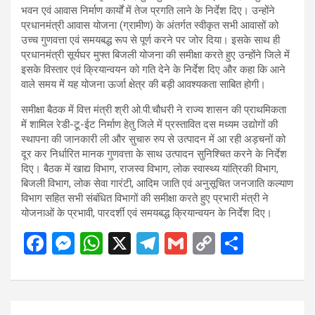
भवन एवं आवास निर्माण कार्यों में तेज प्रगति लाने के निर्देश दिए। उन्होंने
प्रधानमंत्री आवास योजना (ग्रामीण) के अंतर्गत स्वीकृत सभी आवासों को
उच्च गुणवत्ता एवं समयबद्ध रूप से पूर्ण करने पर जोर दिया। इसके साथ ही
प्रधानमंत्री सूर्यघर मुफ्त बिजली योजना की समीक्षा करते हुए उन्होंने जिले में
इसके विस्तार एवं क्रियान्वयन को गति देने के निर्देश दिए और कहा कि आने
वाले समय में यह योजना ऊर्जा क्षेत्र की बड़ी आवश्यकता साबित होगी।
समीक्षा बैठक में वित्त मंत्री श्री ओ.पी.चौधरी ने राज्य शासन की प्राथमिकता
में शामिल रेडी-टू-ईट निर्माण हेतु जिले में प्रस्तावित दस मध्यम उद्योगों की
स्थापना की जानकारी ली और सुचारु रुप से उत्पादन में आ रही अड़चनों को
दूर कर निर्धारित मानक गुणवत्ता के साथ उत्पादन सुनिश्चित करने के निर्देश
दिए। बैठक में खाद्य विभाग, राजस्व विभाग, लोक स्वास्थ्य यांत्रिकी विभाग,
बिजली विभाग, लोक सेवा गारंटी, आदिम जाति एवं अनुसूचित जनजाति कल्याण
विभाग सहित सभी संबंधित विभागों की समीक्षा करते हुए प्रभारी मंत्री ने
योजनाओं के प्रभावी, पारदर्शी एवं समयबद्ध क्रियान्वयन के निर्देश दिए।
F
M
W
X
T
G
C
S
a
es
h
el
m
o
h
ce
se
at
e
ail
py
ar
b
n
s
gr
Li
e
Post