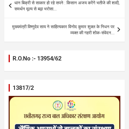
धान बिक्री से साकार हो रहे सपने : किसान अजय करेंगे भतीजे की शादी,
o
g
A
a
n
navigation
समर्थन मूल्य से बढ़ा भरोसा….
o
er
p
m
k
k
p
मुख्यमंत्री विष्णुदेव साय ने साहित्यकार विनोद कुमार शुक्ल के निधन पर
व्यक्त की गहरी शोक-संवेदन….
R.O.No :- 13954/62
13817/2