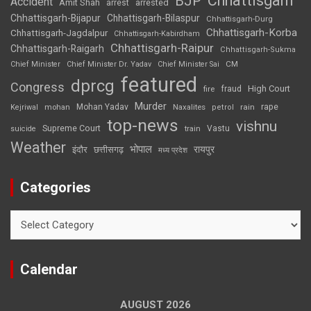
Chhattisgarh
BJP
Accident
Amit Shah
arrested
arrest
Chhattisgarh-Bijapur
Chhattisgarh-Bilaspur
Chhattisgarh-Durg
Chhattisgarh-Korba
Chhattisgarh-Jagdalpur
Chhattisgarh-Kabirdham
Chhattisgarh-Raipur
Chhattisgarh-Raigarh
Chhattisgarh-Sukma
CM
Chief Minister
Chief Minister Dr. Yadav
Chief Minister Sai
featured
dprcg
Congress
High Court
fire
fraud
Murder
rape
Mohan Yadav
Naxalites
rain
Kejriwal
mohan
petrol
top-news
vishnu
Supreme Court
Vastu
suicide
train
Weather
भोपाल
रायपुर
इंदौर
छत्तीसगढ़
मध्य प्रदेश
Categories
Categories
Calendar
AUGUST 2026