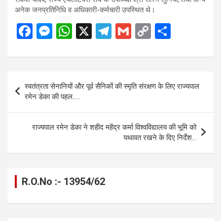
अनेक जनप्रतिनिधि व अधिकारी-कर्मचारी उपस्थित थे।
F
M
W
X
T
G
C
S
a
es
h
el
m
o
h
ce
se
at
e
ail
py
ar
b
n
s
gr
Li
e
Post
स्वतंत्रता सेनानियों और पूर्व सैनिकों की स्मृति संरक्षण के लिए राज्यपाल
o
g
A
a
n
navigation
रमेन डेका की पहल…..
o
er
p
m
k
k
p
राज्यपाल रमेन डेका ने शहीद महेंद्र कर्मा विश्वविद्यालय की भूमि को
यथावत रखने के दिए निर्देश…
R.O.No :- 13954/62