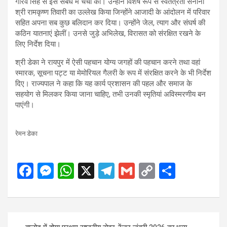
गौरव सिंह से इस संबंध में चर्चा की। उन्होंने विशेष रूप से स्वतंत्रता सेनानी
श्री रामकृष्ण तिवारी का उल्लेख किया जिन्होंने आजादी के आंदोलन में परिवार
सहित अपना सब कुछ बलिदान कर दिया। उन्होंने जेल, त्याग और संघर्ष की
कठिन यातनाएं झेलीं। उनसे जुड़े अभिलेख, विरासत को संरक्षित रखने के
लिए निर्देश दिया।
श्री डेका ने रायपुर में ऐसी पहचान योग्य जगहों की पहचान करने तथा वहां
स्मारक, सूचना पट्ट या मेमोरियल गैलरी के रूप में संरक्षित करने के भी निर्देश
दिए। राज्यपाल ने कहा कि यह कार्य प्रशासन की पहल और समाज के
सहयोग से मिलकर किया जाना चाहिए, तभी उनकी स्मृतियां अविस्मरणीय बन
पाएंगी।
रेमन डेका
F
M
W
X
T
G
C
S
a
es
h
el
m
o
h
ce
se
at
e
ail
py
ar
b
n
s
gr
Li
e
Post