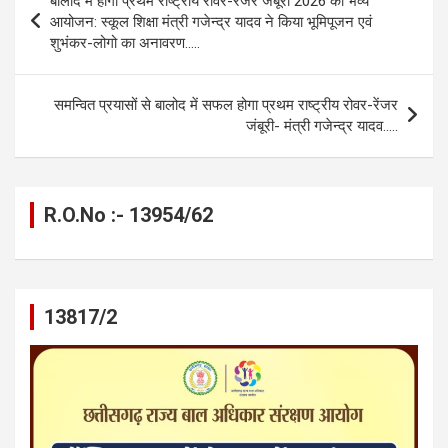
बालोद में होगा प्रथम राष्ट्रीय रोवर-रेंजर जंबूरी 2026 का भव्य
o
g
A
a
n
navigation
आयोजन: स्कूल शिक्षा मंत्री गजेन्द्र यादव ने किया भूमिपूजन एवं
o
er
p
m
k
शुभंकर-लोगो का अनावरण…..
k
p
समन्वित प्रयासों से बालोद में सफल होगा प्रथम राष्ट्रीय रोवर-रेंजर
जंबूरी- मंत्री गजेन्द्र यादव…..
R.O.No :- 13954/62
13817/2