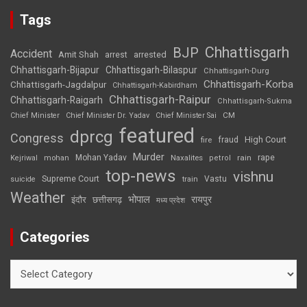
Tags
Chhattisgarh
BJP
Accident
Amit Shah
arrested
arrest
Chhattisgarh-Bijapur
Chhattisgarh-Bilaspur
Chhattisgarh-Durg
Chhattisgarh-Korba
Chhattisgarh-Jagdalpur
Chhattisgarh-Kabirdham
Chhattisgarh-Raipur
Chhattisgarh-Raigarh
Chhattisgarh-Sukma
CM
Chief Minister
Chief Minister Dr. Yadav
Chief Minister Sai
featured
dprcg
Congress
High Court
fire
fraud
Murder
rape
Mohan Yadav
Naxalites
rain
Kejriwal
mohan
petrol
top-news
vishnu
Supreme Court
Vastu
suicide
train
Weather
भोपाल
रायपुर
इंदौर
छत्तीसगढ़
मध्य प्रदेश
Categories
Categories