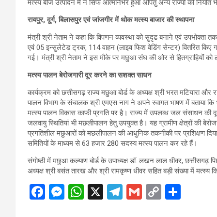
मत्स्य बीज उत्पादन में न सिर्फ आत्मनिर्भर हुआ अपितु अन्य राज्यों को निर्यात भ
रायपुर, दुर्ग, बिलासपुर एवं जांजगीर में थोक मत्स्य बाजार की स्थापना
मंत्री श्री नेताम ने कहा कि विपणन व्यवस्था को सुदृढ बनाने एवं उपभोक्त
एवं 05 इन्सुलेटेड ट्रक, 114 वाहन (लाइव फिश वेडिंग सेन्टर) वितरित किए गए
गई। मंत्री श्री नेताम ने इस मौके पर मछुआ संघ की ओर से हितग्राहियों को
मत्स्य पालन बेरोजगारी दूर करने का सशक्त साधन
कार्यक्रम को छत्तीसगढ़ राज्य मछुआ बोर्ड के अध्यक्ष श्री भरत मटियारा और
पालन विभाग के संचालक श्री एमएस नाग ने अपने स्वागत भाषण में बताया कि भार
मत्स्य पालन विकास काफी प्रगति पर है। राज्य में उपलब्ध जल संसाधन की दृ
जलवायु स्थितियां भी मछलीपालन हेतु उपयुक्त है। यह ग्रामीण क्षेत्रों की बेर
प्रगतिशील मछुआरों को मछलीपालन की आधुनिक तकनीकी पर प्रशिक्षण दिया जा 
समितियों के माध्यम से 63 हजार 280 सदस्य मत्स्य पालन कर रहे हैं।
संगोष्ठी में मछुआ कल्याण बोर्ड के उपाध्यक्ष डॉ. लखन लाल धीवर, छत्तीसगढ़ पिछ
अध्यक्ष श्री बसंत तारख और श्री रामकृष्ण धीवर सहित बड़ी संख्या में मत्स्य
F
M
W
X
T
G
C
S
a
es
h
el
m
o
h