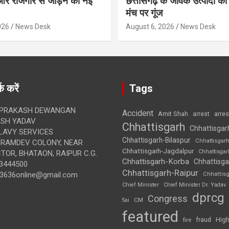
र रोजगार से जोड़ने की नई
छत्तीसगढ़ के जैविक उत्पादों की 
मंच पर गूंज
026
News Desk
August 6, 2026
News Desk
क करें
Tags
 PRAKASH DEWANGAN
Accident
Amit Shah
arre
arrest
SH YADAV
Chhattisgarh
Chhattisgar
LAVY SERVICES
Chhattisgarh-Bilaspur
Chhattisgar
BRAMDEV COLONY, NEAR
Chhattisgarh-Jagdalpur
Chhattisga
OR, BHATAON, RAIPUR C.G.
Chhattisgarh-Korba
Chhattisga
3444500
Chhattisgarh-Raipur
3636online@gmail.com
Chhattis
Chief Minister
Chief Minister Dr. Yadav
dprcg
Congress
CM
Sai
featured
High
fire
fraud