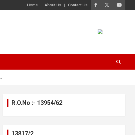
Home
About Us
Contact Us
म…
R.O.No :- 13954/62
13817/2