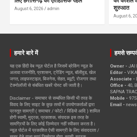
लिए छत्तीसगढ़ की ऐतिहासिक पहल
को कौशल औ
शुरुआत
August 6, 2026
admin
August 6, 2
हमारे बारे में
हमसे सम्पर्
यह एक हिंदी वेब न्यूज़ पोर्टल है जिसमें ब्रेकिंग न्यूज़ के
Owner -
JAI
अलावा राजनीति, प्रशासन, ट्रेंडिंग न्यूज, बॉलीवुड, खेल
Editor -
VIKA
जगत, लाइफस्टाइल, बिजनेस, सेहत, ब्यूटी, रोजगार तथा
Associate -
टेक्नोलॉजी से संबंधित खबरें पोस्ट की जाती है।
Office -
40, 
SAPNA TRACT
Disclaimer - समाचार से सम्बंधित किसी भी तरह के
Mobile -
975
विवाद के लिए साइट के कुछ तत्वों में उपयोगकर्ताओं द्वारा
Email -
news
प्रस्तुत सामग्री ( समाचार / फोटो / विडियो आदि ) शामिल
होगी स्वामी, मुद्रक, प्रकाशक, संपादक इस तरह के
सामग्रियों के लिए कोई ज़िम्मेदार नहीं स्वीकार करता है।
न्यूज़ पोर्टल में प्रकाशित ऐसी सामग्री के लिए संवाददाता /
खबर देने वाला स्वयं जिम्मेदार होगा, स्वामी, मुद्रक,