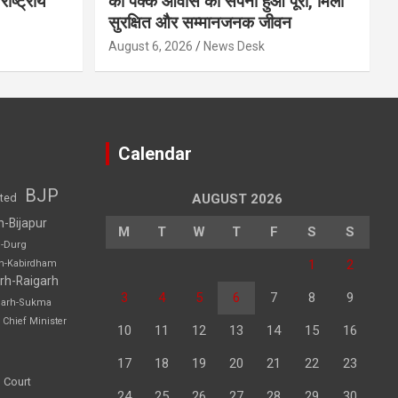
राष्ट्रीय
की पक्के आवास का सपना हुआ पूरा, मिला
सुरक्षित और सम्मानजनक जीवन
August 6, 2026
News Desk
Calendar
BJP
sted
AUGUST 2026
h-Bijapur
M
T
W
T
F
S
S
h-Durg
1
2
rh-Kabirdham
rh-Raigarh
3
4
5
6
7
8
9
garh-Sukma
Chief Minister
10
11
12
13
14
15
16
17
18
19
20
21
22
23
 Court
24
25
26
27
28
29
30