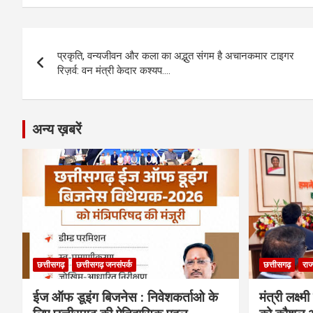
ce
se
at
e
ail
py
ar
b
n
s
gr
Li
e
Post
o
g
A
a
n
प्रकृति, वन्यजीवन और कला का अद्भुत संगम है अचानकमार टाइगर
navigation
o
er
p
m
k
रिज़र्व: वन मंत्री केदार कश्यप….
k
p
अन्य ख़बरें
छत्तीसगढ़
छत्तीसगढ़ जनसंपर्क
छत्तीसगढ़
राज
ईज ऑफ डूइंग बिजनेस : निवेशकर्ताओ के
मंत्री लक्ष्