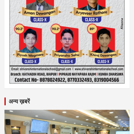
अन्य ख़बरें