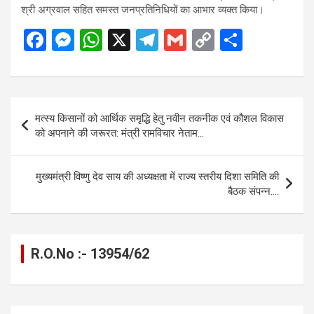
श्री अग्रवाल सहित समस्त जनप्रतिनिधियों का आभार व्यक्त किया।
F
M
W
X
T
G
C
S
a
es
h
el
m
o
h
ce
se
at
e
ail
py
ar
b
n
s
gr
Li
e
Post
मत्स्य किसानों को आर्थिक समृद्धि हेतु नवीन तकनीक एवं कौशल विकास
o
g
A
a
n
navigation
को अपनाने की जरूरत: मंत्री रामविचार नेताम…
o
er
p
m
k
k
p
मुख्यमंत्री विष्णु देव साय की अध्यक्षता में राज्य स्तरीय दिशा समिति की
बैठक संपन्न….
R.O.No :- 13954/62