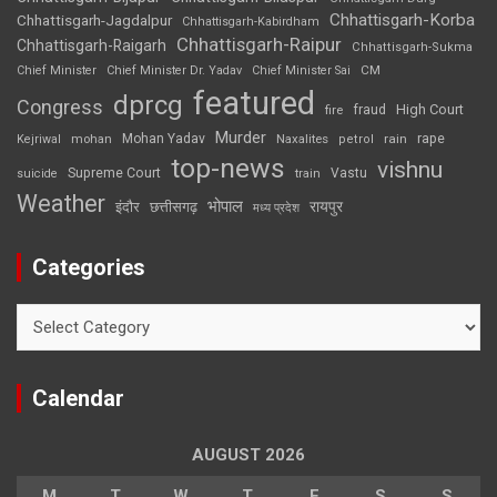
Chhattisgarh-Korba
Chhattisgarh-Jagdalpur
Chhattisgarh-Kabirdham
Chhattisgarh-Raipur
Chhattisgarh-Raigarh
Chhattisgarh-Sukma
CM
Chief Minister
Chief Minister Dr. Yadav
Chief Minister Sai
featured
dprcg
Congress
High Court
fire
fraud
Murder
rape
Mohan Yadav
Naxalites
rain
Kejriwal
mohan
petrol
top-news
vishnu
Supreme Court
Vastu
suicide
train
Weather
भोपाल
रायपुर
इंदौर
छत्तीसगढ़
मध्य प्रदेश
Categories
Categories
Calendar
AUGUST 2026
M
T
W
T
F
S
S