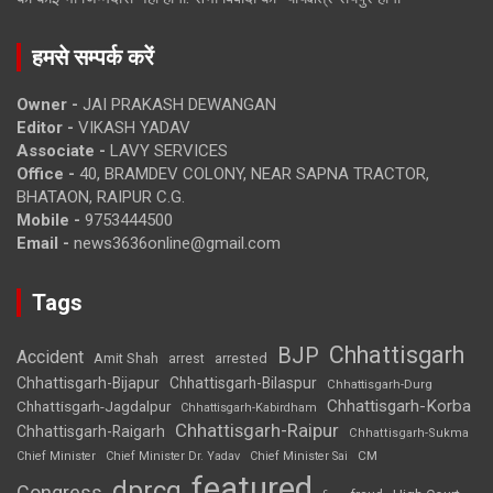
हमसे सम्पर्क करें
Owner -
JAI PRAKASH DEWANGAN
Editor -
VIKASH YADAV
Associate -
LAVY SERVICES
Office -
40, BRAMDEV COLONY, NEAR SAPNA TRACTOR,
BHATAON, RAIPUR C.G.
Mobile -
9753444500
Email -
news3636online@gmail.com
Tags
Chhattisgarh
BJP
Accident
Amit Shah
arrested
arrest
Chhattisgarh-Bijapur
Chhattisgarh-Bilaspur
Chhattisgarh-Durg
Chhattisgarh-Korba
Chhattisgarh-Jagdalpur
Chhattisgarh-Kabirdham
Chhattisgarh-Raipur
Chhattisgarh-Raigarh
Chhattisgarh-Sukma
CM
Chief Minister
Chief Minister Dr. Yadav
Chief Minister Sai
featured
dprcg
Congress