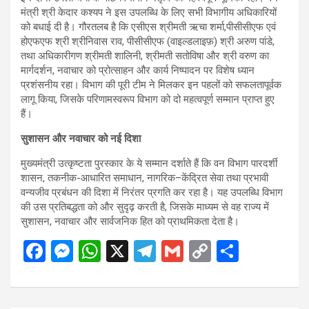
मंत्री श्री केदार कश्यप ने इस उपलब्धि के लिए सभी विभागीय अधिकारियों
को बधाई दी है। गौरतलब है कि एसीएस श्रीमती ऋचा शर्मा,पीसीसीएफ एवं
होएफएफ श्री श्रीनिवास राव, पीसीसीएफ (वाइल्डलाइफ़) श्री अरुण पांडे,
तथा अधिकारीगण श्रीमती शालिनी, श्रीमती सतोविषा और श्री वरुण का
मार्गदर्शन, नवाचार को प्रोत्साहन और कार्य निष्पादन पर विशेष ध्यान
प्रशंसनीय रहा। विभाग की पूरी टीम ने मिलकर इन पहलों को सफलतापूर्वक
लागू किया, जिसके परिणामस्वरूप विभाग को दो महत्वपूर्ण सम्मान प्राप्त हुए
हैं।
सुशासन और नवाचार को नई दिशा
मुख्यमंत्री उत्कृष्टता पुरस्कार के ये सम्मान दर्शाते हैं कि वन विभाग पारदर्शी
शासन, तकनीक-आधारित समाधान, नागरिक–केंद्रित सेवा तथा प्रभावी
वन्यजीव प्रबंधन की दिशा में निरंतर प्रगति कर रहा है। यह उपलब्धि विभाग
की उस प्रतिबद्धता को और सुदृढ़ करती है, जिसके माध्यम से वह राज्य में
सुशासन, नवाचार और सार्वजनिक हित को प्राथमिकता देता है।
F
M
W
X
T
G
C
S
a
es
h
el
m
o
h
ce
se
at
e
ail
py
ar