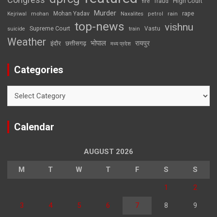
High Court
fire
fraud
Murder
rape
Mohan Yadav
Naxalites
rain
Kejriwal
mohan
petrol
top-news
vishnu
Supreme Court
Vastu
suicide
train
Weather
भोपाल
रायपुर
इंदौर
छत्तीसगढ़
मध्य प्रदेश
Categories
Categories
Calendar
AUGUST 2026
M
T
W
T
F
S
S
1
2
3
4
5
6
7
8
9