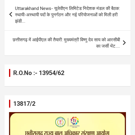
b
n
s
gr
Li
e
Post
Uttarakhand News- यूजेवीएन लिमिटेड निदेशक मंडल की बैठक:
o
g
A
a
n
navigation
स्थायी-अस्थायी पदों के पुनर्गठन और नई परियोजनाओं को मिली हरी
o
er
p
m
k
झंडी….
k
p
छत्तीसगढ़ में आईपीएल की तैयारी: मुख्यमंत्री विष्णु देव साय को आरसीबी
का जर्सी भेंट…..
R.O.No :- 13954/62
13817/2